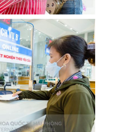
ội tiết – Bệnh nhiệt đới
hớp – Thận tiết niệu – Dị ứng miễn dịch
 – Đột quỵ
 tạo