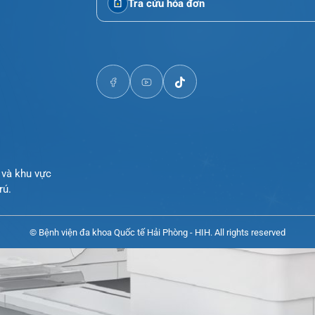
Đặt lịch khám
i Phòng
Tra cứu kết quả xét nghiệm
Tra cứu hóa đơn
òng và khu vực