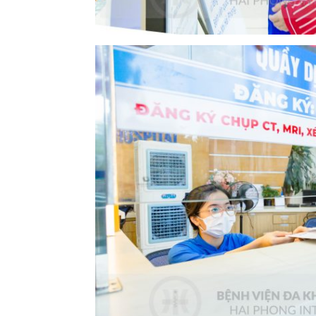
Khoa Tim mạch
Khoa Hô hấp – N
Khoa Cơ xương k
Khoa Tiêu hóa
Khoa Ung Bướu
Khoa Thần kinh
Khoa Thận nhân