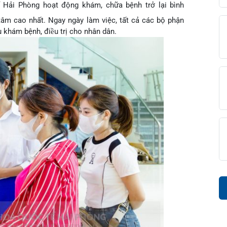
ế Hải Phòng hoạt động khám, chữa bệnh trở lại bình
ết tâm cao nhất. Ngay ngày làm việc, tất cả các bộ phận
diện
iện
âm sàng
ầu khám bệnh, điều trị cho nhân dân.
ọng
c
đài 0225-3955 888
i sức
BHYT
i
ệm
ám
khám
óc khách hàng
ấp cứu – Hồi sức tích cực
i bệnh
ết quả xét nghiệm
g hợp
n Tiết Niệu Nam học
óa đơn
n thương chỉnh hình
chức năng