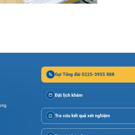
Gọi Tổng đài 0225-3955 888