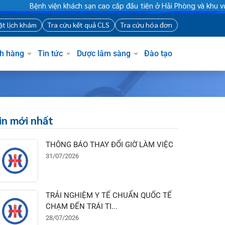
Bệnh viện khách sạn cao cấp đầu tiên ở Hải Phòng và khu vực v
88
Đặt lịch khám
Tra cứu kết quả CLS
Tra cứu hóa đơn
Khách hàng
Tin tức
Dược lâm sàng
Đào tạo
Tin mới nhất
THÔNG BÁO THAY ĐỔI GIỜ LÀM VIỆC
31/07/2026
TRẢI NGHIỆM Y TẾ CHUẨN QUỐC TẾ
CHẠM ĐẾN TRÁI TI...