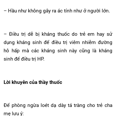
VIỆC
31/07/2026
TRẢI NGHIỆM Y TẾ CHUẨN QUỐC
TẾ CHẠM ĐẾN TRÁI TI...
28/07/2026
BỆNH VIỆN ĐA KHOA QUỐC TẾ
HẢI PHÒNG THÔNG BÁO T...
27/07/2026
CẢNH BÁO: TỰ Ý SỬ DỤNG
THUỐC NAM, THUỐC BẮC KHÔ...
24/07/2026
TỔNG QUAN VỀ BỆNH LÝ THOÁI
HÓA KHỚP VÀ CƠ SỞ SI...