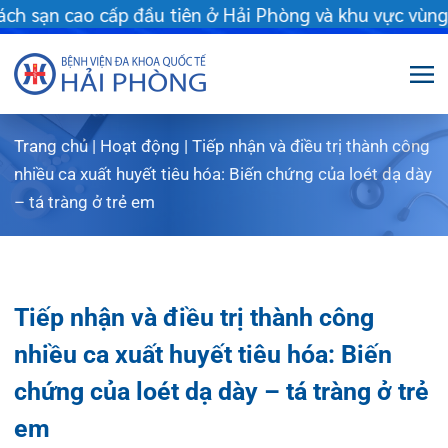
cao cấp đầu tiên ở Hải Phòng và khu vực vùng duyên hải Bắc bộ
Trang chủ
|
Hoạt động
|
Tiếp nhận và điều trị thành công
Giới thiệu
nhiều ca xuất huyết tiêu hóa: Biến chứng của loét dạ dày
– tá tràng ở trẻ em
Dịch vụ
Giới thiệu chung
Chuyên gia
Sơ đồ tổng thể
Khám sức khỏe
Tiếp nhận và điều trị thành công
Chuyên khoa
Sơ đồ khoa phòng
Dịch vụ tiêm chủng
nhiều ca xuất huyết tiêu hóa: Biến
FLS
Giờ làm việc
Bảo lãnh viện phí
Khoa Khám bệnh
chứng của loét dạ dày – tá tràng ở trẻ
Khách hàng
Lịch khám bác sĩ Hà Nội
Chạy thận nhân tạo
Khoa Chẩn đoán hình ảnh – Thăm dò chức
em
năng
Tin tức
Văn bản pháp quy
Lấy mẫu xét nghiệm tại nhà
Lịch khám
Khoa Răng Hàm Mặt
Dược lâm sàng
Phục vụ đồ ăn
Hòm thư góp ý
Tin mới
05/08/2019
Chia sẻ:
Trung tâm Mắt