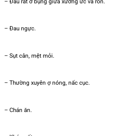
– Thiếu máu.
– Nôn ra máu hoặc đi cầu ra máu.
Những triệu chứng và dấu hiệu này rất phổ biến ở
trẻ em bị bệnh và không nhất thiết phải là loét dạ
dày tá tràng, tuy nhiên, chúng cũng đều là những
cảnh báo cần thiết phải chẩn đoán sớm. Ngay
sau khi thấy con có những triệu chứng trên, cha
mẹ nên đưa bé đến ngay bệnh viện để được
kiểm tra và phát hiện kịp thời
Nhiễm HP được phát hiện qua những cách sau: