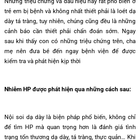
Test huyết thanh thì hầu như không được khuyên
dùng ở trẻ em vì những hạn chế trong độ tin cậy
của nó.
Trước đây, loét dạ dày tá tràng được coi là bệnh
nan y, mạn tính, không thể trị khỏi dứt điểm trong
suốt cuộc đời. Tuy nhiên, từ sau khi phát hiện ra
vi khuẩn HP, người ta đã có thể chữa trị triệt để
bệnh này ở hầu hết bệnh nhân. Nhiễm HP nếu
điều trị đúng phác đồ và đúng thuốc thường sẽ
đạt hiệu quả điều trị tốt. Tuy nhiên vẫn có một tỉ
lệ bệnh nhân bị nhiễm trùng tái phát. Các yếu tố
gây thất bại tiệt trừ HP:
Nhiễm khuẩn HP ở trẻ em có vài điểm khác biệt