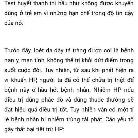
hô hấp mà các kháng sinh này cũng là kháng
sinh để điều trị HP.
Lời khuyên của thầy thuốc
Để phòng ngừa loét dạ dày tá tràng cho trẻ cha
mẹ lưu ý:
– Sử dụng thuốc hạ sốt giảm đau nhóm
Acetaminophen thay vi thuốc chống viêm không
steroid (NSAID) như Aspirin, Ibuprofen.
– Giúp trẻ cân bằng giữa việc học và giải trí, giảm
căng thẳng.