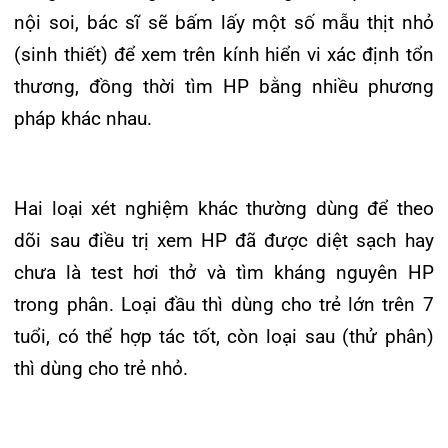
so với nhiễm khuẩn HP ở người lớn:
– Tần suất nhiễm thấp hơn người lớn.
– Tỉ lệ bệnh và biến chứng: đa phần viêm dạ dày
mãn không triệu chứng, chỉ 15 – 20% người
nhiễm có loét đường tiêu hóa và 1 – 2% người
nhiễm bị ung thư dạ dày khi trở thành người lớn
(chứ không phải lúc nhỏ).
– Hầu như không gây ra ác tính như ở người lớn.
– Điều trị dễ bị kháng thuốc do trẻ em hay sử
dụng kháng sinh để điều trị viêm nhiễm đường