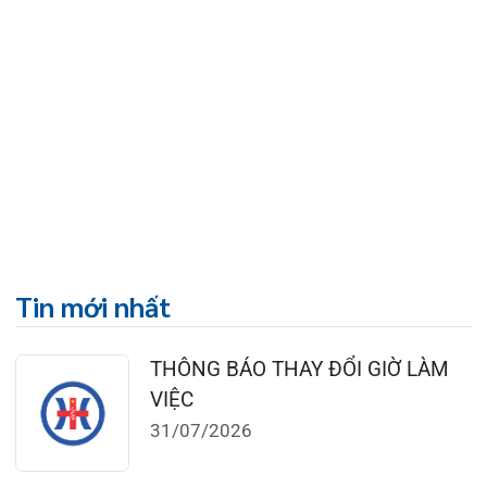
0225-3951 115
dakhoaquocte.hih@gmail.com
Lịch làm việc:
Khoa Khám bệnh theo yêu cầu:
Thứ 2 – Thứ 6: 06:00 – 20:00
Thứ 7 – Chủ nhật: 06:30 – 16:30
Khoa Khám bệnh: Thứ 2 – Thứ 6
Sáng: 07:00 – 12:00
Chiều: 13:30 – 16:30
Bệnh viện – Khách sạn cao cấp đầu tiên ở
Hải Phòng và khu vực vùng duyên hải Bắc
bộ, quy mô 500 giường bệnh nội trú.
Gọi Tổng đài 0225-3955 888