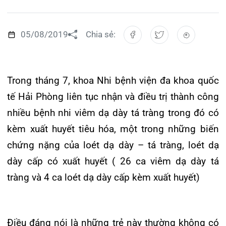
Đào tạo
Chăm sóc toàn diện
Căng tin bệnh viện
Hoạt động
Tạp chí dược lâm sàng
Khoa Nội Soi
Đặt hẹn khám
Tin sức khoẻ
Kiến thức y dược
Trong tháng 7, khoa Nhi bệnh viện đa khoa quốc
Khoa Tai Mũi Họng
Gọi Tổng đài 0225-3955 888
tế Hải Phòng liên tục nhận và điều trị thành công
Thông tin thẻ BHYT
Nhịp cầu nhân ái
nhiều bệnh nhi viêm dạ dày tá tràng trong đó có
Khoa Gây Mê hồi sức
Hướng dẫn khám
Tin tuyển dụng
kèm xuất huyết tiêu hóa, một trong những biến
Đặt lịch khám
Khoa Xét nghiệm
chứng nặng của loét dạ dày – tá tràng, loét dạ
Đội ngũ chăm sóc khách hàng
Video
dày cấp có xuất huyết ( 26 ca viêm dạ dày tá
Khoa Dược
Căm ơn từ người bệnh
tràng và 4 ca loét dạ dày cấp kèm xuất huyết)
Tra cứu kết quả xét nghiệm
Khoa hồi sức Cấp cứu – Hồi sức tích cực
Khoa ngoại Tổng hợp
Điều đáng nói là những trẻ này thường không có
Tra cứu hóa đơn
Khoa ngoại Thận Tiết Niệu Nam học
biểu hiện gì rõ rệt trước khi nhập viện cho đến khi
xuất hiện ói máu hoặc đi ngoài phân đen.
Khoa ngoại Chấn thương chỉnh hình
Khoa Phục hồi chức năng
Hiện nay bệnh về dạ dày không còn là bệnh chỉ
Khoa Tim mạch
có ở lứa tuổi trưởng thành nữa, Bác sĩ Nội Trú-