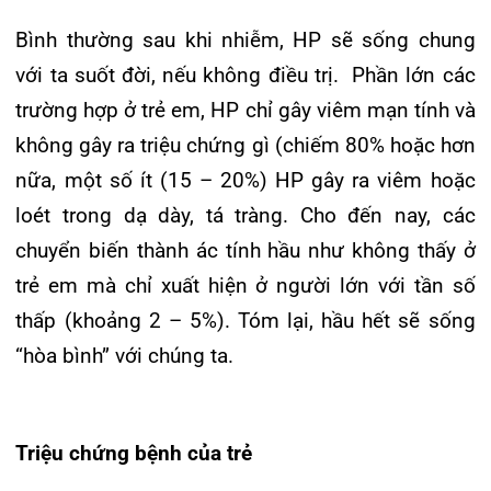
huyết tiêu hóa vì loét dạ dày tá tràng. Tuy nhiên,
đôi khi trẻ có những triệu chứng mơ hồ hoặc
thoáng qua như:
– Ợ hơi, đầy bụng.
– Buồn nôn và nôn.
– Đau rát ở bụng giữa xương ức và rốn.
– Đau ngực.