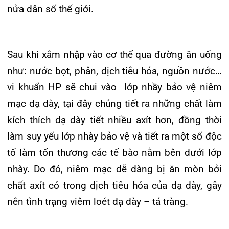
Bình thường sau khi nhiễm, HP sẽ sống chung
với ta suốt đời, nếu không điều trị. Phần lớn các
trường hợp ở trẻ em, HP chỉ gây viêm mạn tính và
không gây ra triệu chứng gì (chiếm 80% hoặc hơn
nữa, một số ít (15 – 20%) HP gây ra viêm hoặc
loét trong dạ dày, tá tràng. Cho đến nay, các
chuyển biến thành ác tính hầu như không thấy ở
trẻ em mà chỉ xuất hiện ở người lớn với tần số
thấp (khoảng 2 – 5%). Tóm lại, hầu hết sẽ sống
“hòa bình” với chúng ta.
Triệu chứng bệnh của trẻ
Hầu hết trẻ nhiễm vi khuẩn HP không có biểu
hiện triệu chứng gì cho đến khi xuất hiện xuất