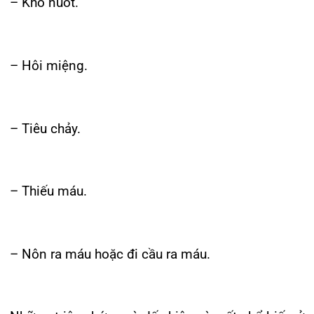
Nội soi dạ dày là biện pháp phổ biến, không chỉ
để tìm HP mà quan trọng hơn là đánh giá tình
trạng tổn thương dạ dày, tá tràng, thực quản… Khi
nội soi, bác sĩ sẽ bấm lấy một số mẫu thịt nhỏ
(sinh thiết) để xem trên kính hiển vi xác định tổn
thương, đồng thời tìm HP bằng nhiều phương
pháp khác nhau.
Hai loại xét nghiệm khác thường dùng để theo
dõi sau điều trị xem HP đã được diệt sạch hay
chưa là test hơi thở và tìm kháng nguyên HP
trong phân. Loại đầu thì dùng cho trẻ lớn trên 7
tuổi, có thể hợp tác tốt, còn loại sau (thử phân)
thì dùng cho trẻ nhỏ.