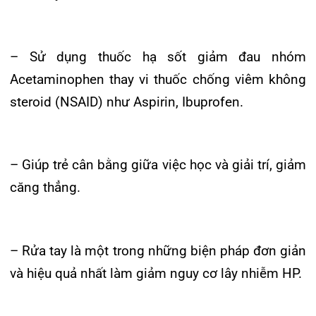
23/07/2026
Đặt lịch khám
124 Nguyễn Đức Cảnh, Cát Dài Q Lê
Chân, Hải Phòng
0225-3955 888