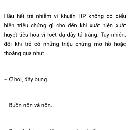
– Sụt cân, mệt mỏi.
– Thường xuyên ợ nóng, nấc cục.
– Chán ăn.
– Khó nuốt.
– Hôi miệng.
– Tiêu chảy.