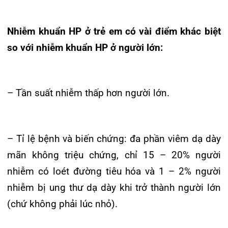
– Rửa tay là một trong những biện pháp đơn giản
và hiệu quả nhất làm giảm nguy cơ lây nhiễm HP.
Tin mới nhất
THÔNG BÁO THAY ĐỔI GIỜ LÀM