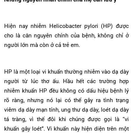
viêm dạ dày mạn tính, ung thư dạ dày, loét dạ dày
tá tràng, vì thế đôi khi chúng được gọi là “vi
khuẩn gây loét”. Vi khuẩn này hiện diện trên một
nửa dân số thế giới.
Sau khi xâm nhập vào cơ thể qua đường ăn uống
như: nước bọt, phân, dịch tiêu hóa, nguồn nước…
vi khuẩn HP sẽ chui vào lớp nhầy bảo vệ niêm
mạc dạ dày, tại đây chúng tiết ra những chất làm
kích thích dạ dày tiết nhiều axít hơn, đồng thời
làm suy yếu lớp nhày bảo vệ và tiết ra một số độc
tố làm tổn thương các tế bào nằm bên dưới lớp
nhày. Do đó, niêm mạc dễ dàng bị ăn mòn bởi
chất axít có trong dịch tiêu hóa của dạ dày, gây
nên tình trạng viêm loét dạ dày – tá tràng.