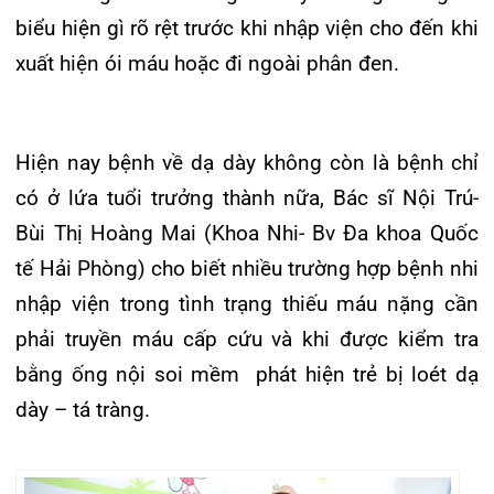
Bùi Thị Hoàng Mai (Khoa Nhi- Bv Đa khoa Quốc
Khoa Hô hấp – Nội tiết – Bệnh nhiệt đới
tế Hải Phòng) cho biết nhiều trường hợp bệnh nhi
Khoa Cơ xương khớp – Thận tiết niệu – Dị
nhập viện trong tình trạng thiếu máu nặng cần
ứng miễn dịch
phải truyền máu cấp cứu và khi được kiểm tra
Khoa Tiêu hóa
bằng ống nội soi mềm phát hiện trẻ bị loét dạ
dày – tá tràng.
Khoa Ung Bướu
Khoa Thần kinh – Đột quỵ
Khoa Thận nhân tạo