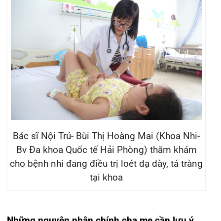
Bác sĩ Nội Trú- Bùi Thị Hoàng Mai (Khoa Nhi-
Bv Đa khoa Quốc tế Hải Phòng) thăm khám
cho bệnh nhi đang điều trị loét dạ dày, tá tràng
tại khoa
Những nguyên nhân chính cha mẹ cần lưu ý
Hiện nay nhiễm Helicobacter pylori (HP) được
cho là căn nguyên chính của bệnh, không chỉ ở
người lớn mà còn ở cả trẻ em.
HP là một loại vi khuẩn thường nhiễm vào dạ dày
người từ lúc thơ ấu. Hầu hết các trường hợp
nhiễm khuẩn HP đều không có dấu hiệu bệnh lý
rõ ràng, nhưng nó lại có thể gây ra tình trạng