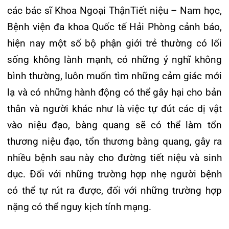
Dị vật sau khi được lấy thành công
Việc xử trí sớm sẽ đem lại nhiều lợi ích cho bệnh
nhân giúp bệnh nhân tránh được các biến chứng
nguy hiểm. Vì vậy không nên ngại ngần, giấu