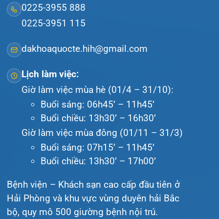
Lịch khám
Hướng dẫn khám
Văn bản pháp quy
Video
Tin tức
Liên hệ
© Bệnh viện đa khoa Quốc tế Hải Phòng - HIH. All
rights reserved