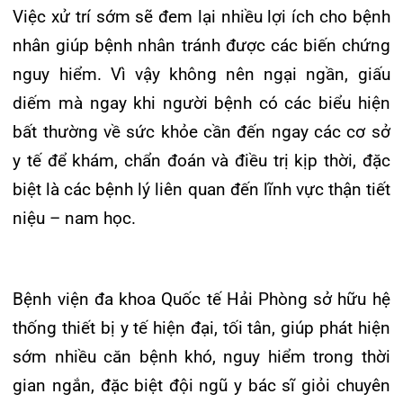
Tin mới nhất
THÔNG BÁO THAY ĐỔI GIỜ LÀM
VIỆC
31/07/2026
TRẢI NGHIỆM Y TẾ CHUẨN QUỐC
TẾ CHẠM ĐẾN TRÁI TI...
28/07/2026
BỆNH VIỆN ĐA KHOA QUỐC TẾ
HẢI PHÒNG THÔNG BÁO T...
27/07/2026
CẢNH BÁO: TỰ Ý SỬ DỤNG
THUỐC NAM, THUỐC BẮC KHÔ...