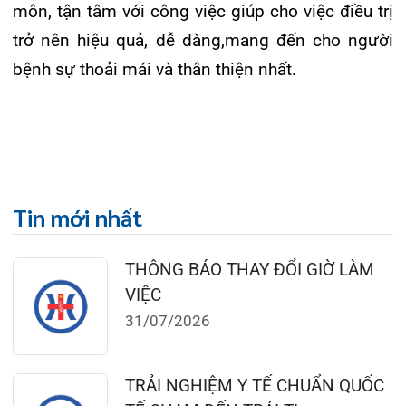
24/07/2026
TỔNG QUAN VỀ BỆNH LÝ THOÁI
HÓA KHỚP VÀ CƠ SỞ SI...
23/07/2026
Đặt lịch khám