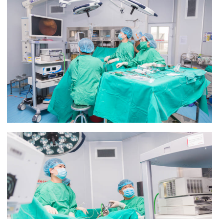
TS.BSNT Phạm Việt Hà – Giám đốc chuyên môn
hệ Ngoại, Bệnh viện đa khoa Quốc tế Hải Phòng,
Trưởng Khoa Ngoại thận tiết niệu – Nam học trực
tiếp thực hiện ca nội soi lấy dị vật
Dị vật ở bàng quang là các vật hữu hình do