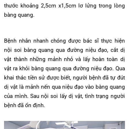
vật thành những mảnh nhỏ và lấy hoàn toàn dị
Khoa Hô hấp – Nội tiết – Bệnh nhiệt đới
vật ra khỏi bàng quang qua đường niệu đạo. Qua
Khoa Cơ xương khớp – Thận tiết niệu – Dị
khai thác tiền sử được biết, người bệnh đã tự đút
ứng miễn dịch
dị vật là mảnh nến qua niệu đạo vào bàng quang
của mình. Sau nội soi lấy dị vật, tình trạng người
Khoa Tiêu hóa
bệnh đã ổn định.
Khoa Ung Bướu
Khoa Thần kinh – Đột quỵ
Khoa Thận nhân tạo