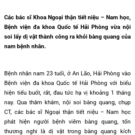
Bệnh viện đa khoa Quốc tế Hải Phòng vừa nội
Đào tạo
Chăm sóc toàn diện
Căng tin bệnh viện
Hoạt động
Tạp chí dược lâm sàng
soi lấy dị vật thành công ra khỏi bàng quang của
Khoa Nội Soi
nam bệnh nhân.
Đặt hẹn khám
Tin sức khoẻ
Kiến thức y dược
Khoa Tai Mũi Họng
Gọi Tổng đài 0225-3955 888
Thông tin thẻ BHYT
Nhịp cầu nhân ái
Khoa Gây Mê hồi sức
Bệnh nhân nam 23 tuổi, ở An Lão, Hải Phòng vào
Hướng dẫn khám
Tin tuyển dụng
Bệnh viện đa khoa Quốc tế Hải Phòng với biểu
Đặt lịch khám
Khoa Xét nghiệm
Đội ngũ chăm sóc khách hàng
Video
hiện tiểu buốt, rắt, đau tức hạ vị khoảng 1 tháng
Khoa Dược
nay. Qua thăm khám, nội soi bàng quang, chụp
Căm ơn từ người bệnh
Tra cứu kết quả xét nghiệm
CT, các bác sĩ Ngoại thận tiết niệu – Nam học
Khoa hồi sức Cấp cứu – Hồi sức tích cực
phát hiện người bệnh viêm bàng quang, tổn
Khoa ngoại Tổng hợp
thương nghi là dị vật trong bàng quang kích
Tra cứu hóa đơn
thước khoảng 2,5cm x1,5cm lơ lửng trong lòng
Khoa ngoại Thận Tiết Niệu Nam học
bàng quang.
Khoa ngoại Chấn thương chỉnh hình
Khoa Phục hồi chức năng
Bệnh nhân nhanh chóng được bác sĩ thực hiện
Khoa Tim mạch
nội soi bàng quang qua đường niệu đạo, cắt dị