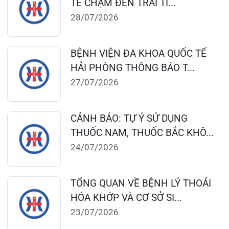
124 Nguyễn Đức Cảnh, Cát Dài Q Lê
Chân, Hải Phòng
0225-3955 888
0225-3951 115
dakhoaquocte.hih@gmail.com
Lịch làm việc:
Giờ làm việc mùa hè (01/4 – 31/10):
Buổi sáng: 06h45’ – 11h45’
Buổi chiều: 13h30’ – 16h30’
Giờ làm việc mùa đông (01/11 – 31/3)
Buổi sáng: 07h15’ – 11h45’
Buổi chiều: 13h30’ – 17h00’
Bệnh viện – Khách sạn cao cấp đầu tiên ở
Hải Phòng và khu vực vùng duyên hải Bắc
bộ, quy mô 500 giường bệnh nội trú.