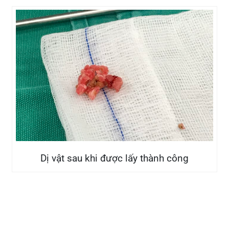
diếm mà ngay khi người bệnh có các biểu hiện
bất thường về sức khỏe cần đến ngay các cơ sở
y tế để khám, chẩn đoán và điều trị kịp thời, đặc
biệt là các bệnh lý liên quan đến lĩnh vực thận tiết
niệu – nam học.
Bệnh viện đa khoa Quốc tế Hải Phòng sở hữu hệ
thống thiết bị y tế hiện đại, tối tân, giúp phát hiện
sớm nhiều căn bệnh khó, nguy hiểm trong thời
gian ngắn, đặc biệt đội ngũ y bác sĩ giỏi chuyên
môn, tận tâm với công việc giúp cho việc điều trị
trở nên hiệu quả, dễ dàng,mang đến cho người
bệnh sự thoải mái và thân thiện nhất.