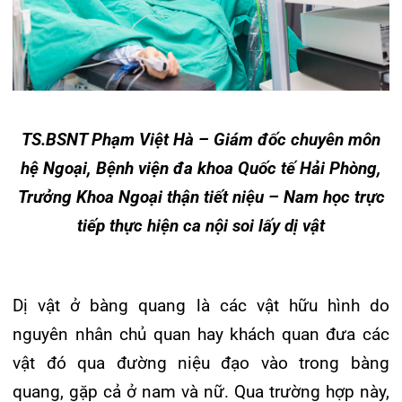
nguyên nhân chủ quan hay khách quan đưa các
vật đó qua đường niệu đạo vào trong bàng
quang, gặp cả ở nam và nữ. Qua trường hợp này,
các bác sĩ Khoa Ngoại ThậnTiết niệu – Nam học,
Bệnh viện đa khoa Quốc tế Hải Phòng cảnh báo,
hiện nay một số bộ phận giới trẻ thường có lối
sống không lành mạnh, có những ý nghĩ không
bình thường, luôn muốn tìm những cảm giác mới
lạ và có những hành động có thể gây hại cho bản
thân và người khác như là việc tự đút các dị vật
vào niệu đạo, bàng quang sẽ có thể làm tổn
thương niệu đạo, tổn thương bàng quang, gây ra
nhiều bệnh sau này cho đường tiết niệu và sinh
dục. Đối với những trường hợp nhẹ người bệnh
có thể tự rút ra được, đối với những trường hợp
nặng có thể nguy kịch tính mạng.