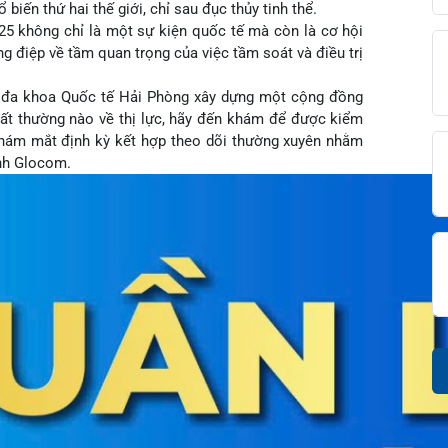
ắp thị giác thầm lặng”, lấy mất thị lực người bệnh vĩnh
hổ biến thứ hai thế giới, chỉ sau đục thủy tinh thể.
3/2025 không chỉ là một sự kiện quốc tế mà còn là cơ hội
diện
iện
âm sàng
hông điệp về tầm quan trọng của việc tầm soát và điều trị
ọng
c
viện đa khoa Quốc tế Hải Phòng xây dựng một cộng đồng
đài 0225-3955 888
ệu bất thường nào về thị lực, hãy đến khám để được kiểm
i sức
BHYT
i
cần khám mắt định kỳ kết hợp theo dõi thường xuyên nhằm
ệm
ám
g bệnh Glocom.
khám
óc khách hàng
ấp cứu – Hồi sức tích cực
i bệnh
ết quả xét nghiệm
g hợp
n Tiết Niệu Nam học
óa đơn
n thương chỉnh hình
chức năng