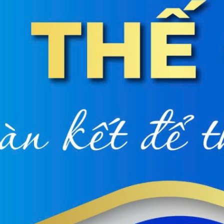
ội tiết – Bệnh nhiệt đới
hớp – Thận tiết niệu – Dị ứng miễn dịch
 – Đột quỵ
 tạo