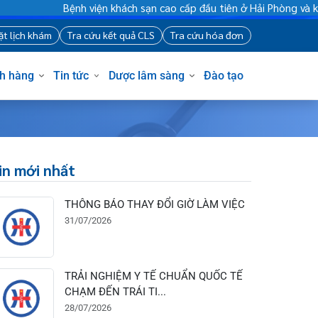
Bệnh viện khách sạn cao cấp đầu tiên ở Hải Phòng và khu vự
88
Đặt lịch khám
Tra cứu kết quả CLS
Tra cứu hóa đơn
Khách hàng
Tin tức
Dược lâm sàng
Đào tạo
Tin mới nhất
THÔNG BÁO THAY ĐỔI GIỜ LÀM VIỆC
31/07/2026
TRẢI NGHIỆM Y TẾ CHUẨN QUỐC TẾ
CHẠM ĐẾN TRÁI TI...