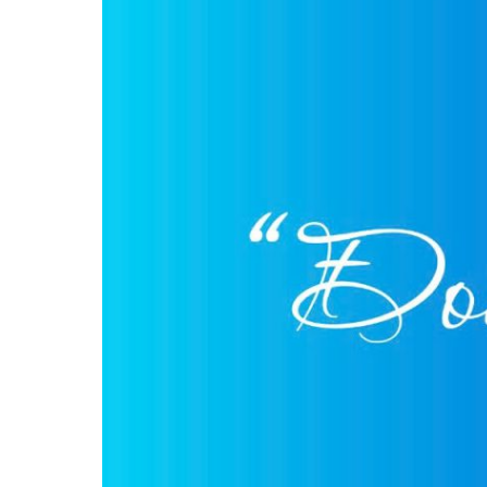
Khoa Tim mạch
Khoa Hô hấp – N
Khoa Cơ xương k
Khoa Tiêu hóa
Khoa Ung Bướu
Khoa Thần kinh
Khoa Thận nhân