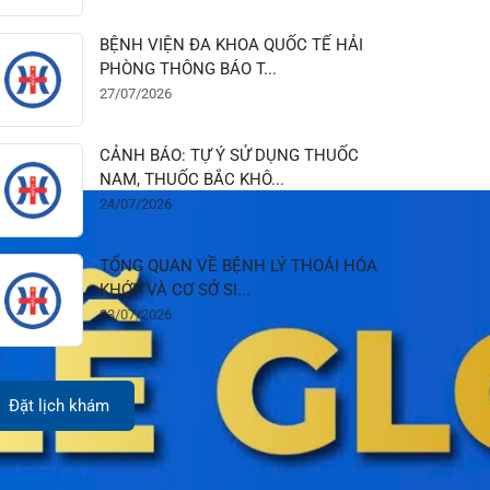
28/07/2026
BỆNH VIỆN ĐA KHOA QUỐC TẾ HẢI
PHÒNG THÔNG BÁO T...
27/07/2026
CẢNH BÁO: TỰ Ý SỬ DỤNG THUỐC
NAM, THUỐC BẮC KHÔ...
24/07/2026
TỔNG QUAN VỀ BỆNH LÝ THOÁI HÓA
KHỚP VÀ CƠ SỞ SI...
23/07/2026
Đặt lịch khám