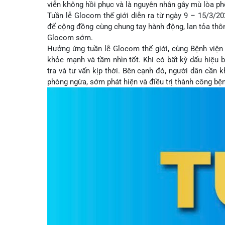
GLOCOM (Glaucoma) được mệnh danh là “kẻ c
Dược lâm sàng
Phục vụ đồ ăn
Trung tâm Mắt
Hòm thư góp ý
Tin mới
viễn không hồi phục và là nguyên nhân gây mù lòa p
Tuần lễ Glocom thế giới diễn ra từ ngày 9 – 15/
Đào tạo
Chăm sóc toàn 
Khoa Nội Soi
Căng tin bệnh v
Hoạt động
Tạp chí dược l
để cộng đồng cùng chung tay hành động, lan tỏa t
Glocom sớm.
Khoa Tai Mũi H
Đặt hẹn khám
Tin sức khoẻ
Kiến thức y dượ
Hưởng ứng tuần lễ Glocom thế giới, cùng Bệnh 
Gọi Tổng 
khỏe mạnh và tầm nhìn tốt. Khi có bất kỳ dấu hi
Khoa Gây Mê hồ
Thông tin thẻ 
Nhịp cầu nhân á
tra và tư vấn kịp thời. Bên cạnh đó, người dân 
Khoa Xét nghi
Hướng dẫn kh
Tin tuyển dụng
phòng ngừa, sớm phát hiện và điều trị thành côn
Đặt lịch 
Khoa Dược
Đội ngũ chăm s
Video
Khoa hồi sức C
Căm ơn từ ngườ
Tra cứu k
Khoa ngoại Tổn
Khoa ngoại Thậ
Tra cứu h
Khoa ngoại Chấ
Khoa Phục hồi 