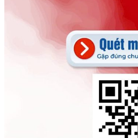
Tin mới nhất
THÔNG BÁO THAY ĐỔI GIỜ LÀM
VIỆC
31/07/2026
TRẢI NGHIỆM Y TẾ CHUẨN QUỐC
TẾ CHẠM ĐẾN TRÁI TI...
28/07/2026
BỆNH VIỆN ĐA KHOA QUỐC TẾ
HẢI PHÒNG THÔNG BÁO T...
27/07/2026
CẢNH BÁO: TỰ Ý SỬ DỤNG
THUỐC NAM, THUỐC BẮC KHÔ...