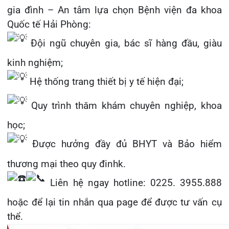
Khoa Hô
Quy trình thăm khám chuyên nghiệp, khoa
Khoa Cơ
học;
Được hưởng đầy đủ BHYT và Bảo hiểm
Khoa Ti
thương mại theo quy đinhk.
Khoa U
Liên hệ ngay hotline: 0225. 3955.888
Khoa Th
hoặc để lại tin nhắn qua page để được tư vấn cụ
thể.
Khoa Th