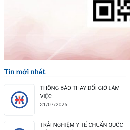
24/07/2026
TỔNG QUAN VỀ BỆNH LÝ THOÁI
HÓA KHỚP VÀ CƠ SỞ SI...
23/07/2026
Đặt lịch khám