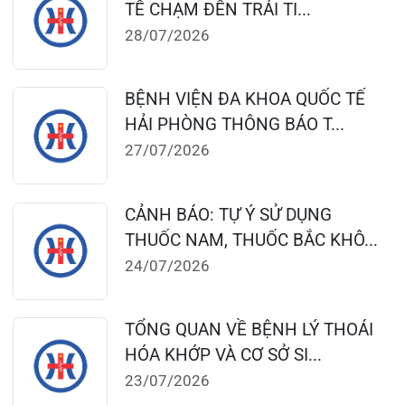
124 Nguyễn Đức Cảnh, Cát Dài Q Lê
Chân, Hải Phòng
0225-3955 888
0225-3951 115
dakhoaquocte.hih@gmail.com
Lịch làm việc:
Giờ làm việc mùa hè (01/4 – 31/10):
Buổi sáng: 06h45’ – 11h45’
Buổi chiều: 13h30’ – 16h30’
Giờ làm việc mùa đông (01/11 – 31/3)
Buổi sáng: 07h15’ – 11h45’
Buổi chiều: 13h30’ – 17h00’
Bệnh viện – Khách sạn cao cấp đầu tiên ở
Hải Phòng và khu vực vùng duyên hải Bắc
bộ, quy mô 500 giường bệnh nội trú.