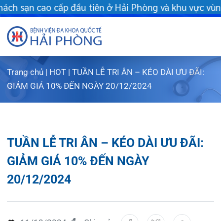
 ở Hải Phòng và khu vực vùng duyên hải Bắc bộ - Khám chữa bệnh
Trang chủ
|
HOT
|
TUẦN LỄ TRI ÂN – KÉO DÀI ƯU ĐÃI:
Giới thiệu
GIẢM GIÁ 10% ĐẾN NGÀY 20/12/2024
Dịch vụ
Giới th
Chuyên gi
Sơ đồ t
Khám s
TUẦN LỄ TRI ÂN – KÉO DÀI ƯU ĐÃI:
Chuyên k
Sơ đồ k
Dịch vụ
GIẢM GIÁ 10% ĐẾN NGÀY
20/12/2024
FLS
Giờ làm
Bảo lãn
Khoa K
Khách hà
Lịch kh
Chạy th
Khoa Ch
11/12/2024
Chia sẻ:
Tin tức
Văn bản
Lấy mẫu
Khoa R
Lịch k
Dược lâm
Căng ti
Trung t
Hòm th
Tin mới
Chào mừng kỷ niệm 10 năm thành lập Bệnh viện