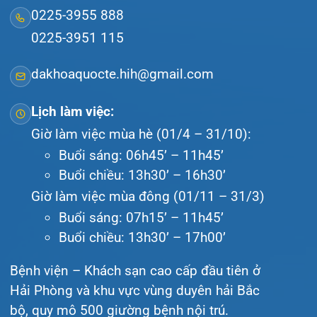
Lịch khám
Hướng dẫn khám
Văn bản pháp quy
Video
Tin tức
Liên hệ
© Bệnh viện đa khoa Quốc tế Hải Phòng - HIH. All
rights reserved