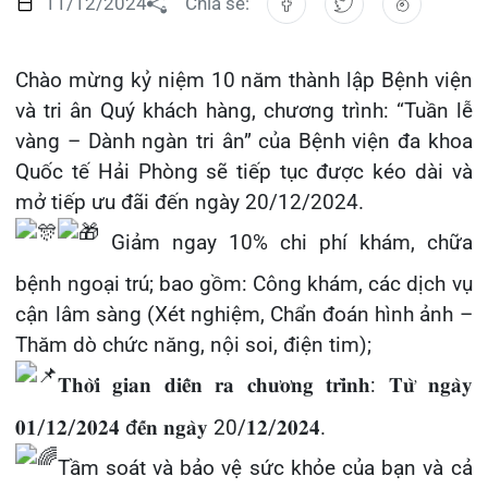
và tri ân Quý khách hàng, chương trình: “Tuần lễ
Đào tạo
Chăm só
Khoa Nộ
Căng ti
Hoạt đ
Tạp chí
vàng – Dành ngàn tri ân” của Bệnh viện đa khoa
Quốc tế Hải Phòng sẽ tiếp tục được kéo dài và
Khoa Ta
Đặt hẹ
Tin sức
Kiến th
mở tiếp ưu đãi đến ngày 20/12/2024.
Gọi
Khoa Gâ
Thông t
Nhịp cầ
Giảm ngay 10% chi phí khám, chữa
Khoa X
Hướng 
Tin tuy
bệnh ngoại trú; bao gồm: Công khám, các dịch vụ
Đặt
cận lâm sàng (Xét nghiệm, Chẩn đoán hình ảnh –
Khoa D
Đội ngũ
Video
Thăm dò chức năng, nội soi, điện tim);
Khoa hồ
Căm ơn 
𝐓𝐡𝐨̛̀𝐢 𝐠𝐢𝐚𝐧 𝐝𝐢𝐞̂̃𝐧 𝐫𝐚 𝐜𝐡𝐮̛𝐨̛𝐧𝐠 𝐭𝐫𝐢̀𝐧𝐡: 𝐓𝐮̛̀ 𝐧𝐠𝐚̀𝐲
Tra
𝟎𝟏/𝟏𝟐/𝟐𝟎𝟐𝟒 đ𝐞̂́𝐧 𝐧𝐠𝐚̀𝐲 20/𝟏𝟐/𝟐𝟎𝟐𝟒.
Khoa ng
Tầm soát và bảo vệ sức khỏe của bạn và cả
Khoa ng
Tra
gia đình – An tâm lựa chọn Bệnh viện đa khoa
Khoa ng
Quốc tế Hải Phòng:
Đội ngũ chuyên gia, bác sĩ hàng đầu, giàu
Khoa Ph
kinh nghiệm;
Khoa T
Hệ thống trang thiết bị y tế hiện đại;