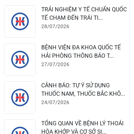
Đặt lịch khám
124 Nguyễn Đức Cảnh, Cát Dài Q Lê
Chân, Hải Phòng
0225-3955 888
0225-3951 115
dakhoaquocte.hih@gmail.com