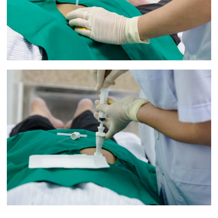
Hiện nay, xét nghiệm tủy đồ đã được triển khai
thực hiện tại Khoa Xét nghiệm, Bệnh viện đa khoa
quốc tế Hải Phòng góp phần không nhỏ vào việc
chẩn đoán, theo dõi đáp ứng trong quá trình điều
trị các bệnh lý do rối loạn cơ quan tạo máu hoặc
phát hiện sớm di căn xương của các bệnh lý ung
thư khác ngoài tủy.
Tin mới nhất
THÔNG BÁO THAY ĐỔI GIỜ LÀM
VIỆC
31/07/2026