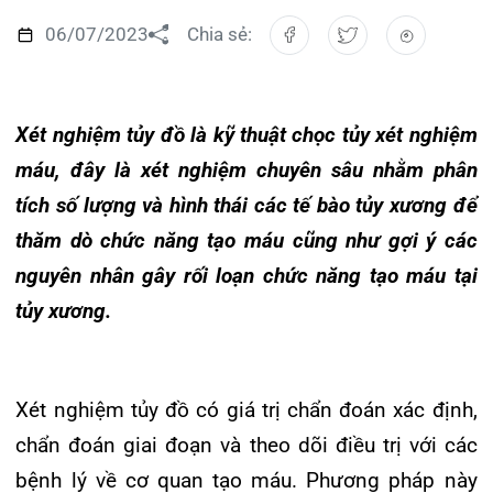
Đào tạo
Chăm sóc toàn diện
Căng tin bệnh viện
Hoạt động
Tạp chí dược lâm sàng
Xét nghiệm tủy đồ là kỹ thuật chọc tủy xét nghiệm
Khoa Nội Soi
máu, đây là xét nghiệm chuyên sâu nhằm phân
Đặt hẹn khám
Tin sức khoẻ
Kiến thức y dược
Khoa Tai Mũi Họng
tích số lượng và hình thái các tế bào tủy xương để
Gọi Tổng đài 0225-3955 888
Thông tin thẻ BHYT
Nhịp cầu nhân ái
thăm dò chức năng tạo máu cũng như gợi ý các
Khoa Gây Mê hồi sức
nguyên nhân gây rối loạn chức năng tạo máu tại
Hướng dẫn khám
Tin tuyển dụng
Đặt lịch khám
Khoa Xét nghiệm
tủy xương.
Đội ngũ chăm sóc khách hàng
Video
Khoa Dược
Căm ơn từ người bệnh
Tra cứu kết quả xét nghiệm
Xét nghiệm tủy đồ có giá trị chẩn đoán xác định,
Khoa hồi sức Cấp cứu – Hồi sức tích cực
chẩn đoán giai đoạn và theo dõi điều trị với các
Khoa ngoại Tổng hợp
bệnh lý về cơ quan tạo máu. Phương pháp này
Tra cứu hóa đơn
được đánh giá là an toàn và có giá trị, được bác
Khoa ngoại Thận Tiết Niệu Nam học
sĩ chỉ định khi xét nghiệm tổng phân tích tế bào
Khoa ngoại Chấn thương chỉnh hình
máu ngoại vi không bình thường mà không xác
định được nguyên nhân bằng các xét nghiệm
Khoa Phục hồi chức năng
khác; người bệnh sốt không rõ nguyên nhân.
Khoa Tim mạch