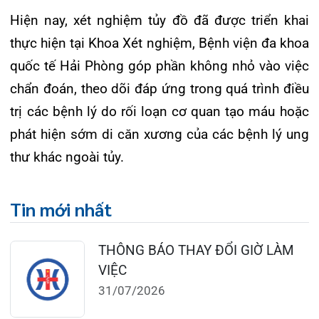
TRẢI NGHIỆM Y TẾ CHUẨN QUỐC
TẾ CHẠM ĐẾN TRÁI TI...
28/07/2026
BỆNH VIỆN ĐA KHOA QUỐC TẾ
HẢI PHÒNG THÔNG BÁO T...
27/07/2026
CẢNH BÁO: TỰ Ý SỬ DỤNG
THUỐC NAM, THUỐC BẮC KHÔ...
24/07/2026
TỔNG QUAN VỀ BỆNH LÝ THOÁI
HÓA KHỚP VÀ CƠ SỞ SI...
23/07/2026