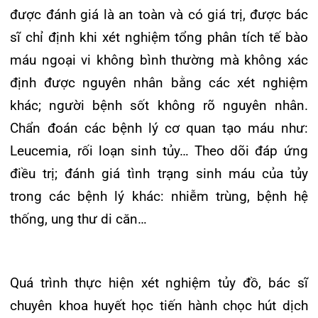
Chẩn đoán các bệnh lý cơ quan tạo máu như:
Leucemia, rối loạn sinh tủy… Theo dõi đáp ứng
Khoa Hô hấp – Nội tiết – Bệnh nhiệt đới
điều trị; đánh giá tình trạng sinh máu của tủy
Khoa Cơ xương khớp – Thận tiết niệu – Dị
trong các bệnh lý khác: nhiễm trùng, bệnh hệ
ứng miễn dịch
thống, ung thư di căn…
Khoa Tiêu hóa
Khoa Ung Bướu
Quá trình thực hiện xét nghiệm tủy đồ, bác sĩ
Khoa Thần kinh – Đột quỵ
chuyên khoa huyết học tiến hành chọc hút dịch
tủy xương của người bệnh, sau đó phân tích đặc
Khoa Thận nhân tạo
điểm về số lượng và hình thái, tình trạng biệt hóa
của từng dòng tế bào bạch cầu, hồng cầu, mẫu
tiều cầu cũng như tương quan phát triển của các
dòng tế bào, tính tỷ lệ phần trăm hồng cầu lưới và
công thức tế bào tủy, phát hiện các bất thường
như tế bào non ác tính, rối loạn sinh sản và biệt
hóa của tế bào và ung thư di căn…