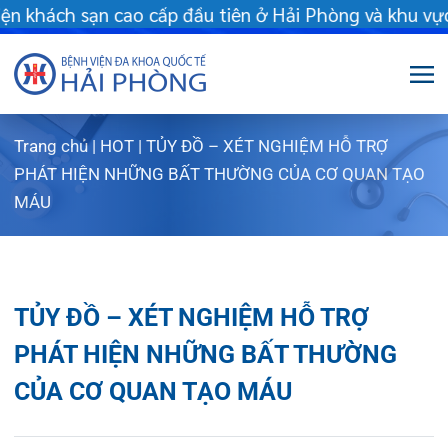
hách sạn cao cấp đầu tiên ở Hải Phòng và khu vực vùng duyên hả
Trang chủ
|
HOT
|
TỦY ĐỒ – XÉT NGHIỆM HỖ TRỢ
Giới thiệu
PHÁT HIỆN NHỮNG BẤT THƯỜNG CỦA CƠ QUAN TẠO
MÁU
Dịch vụ
Giới thiệu chung
Chuyên gia
Sơ đồ tổng thể
Khám sức khỏe
TỦY ĐỒ – XÉT NGHIỆM HỖ TRỢ
Chuyên khoa
Sơ đồ khoa phòng
Dịch vụ tiêm chủng
PHÁT HIỆN NHỮNG BẤT THƯỜNG
FLS
Giờ làm việc
Bảo lãnh viện phí
Khoa Khám bệnh
CỦA CƠ QUAN TẠO MÁU
Khách hàng
Lịch khám bác sĩ Hà Nội
Chạy thận nhân tạo
Khoa Chẩn đoán hình ảnh – Thăm dò chức
năng
Tin tức
Văn bản pháp quy
Lấy mẫu xét nghiệm tại nhà
Lịch khám
06/07/2023
Chia sẻ:
Khoa Răng Hàm Mặt
Dược lâm sàng
Phục vụ đồ ăn
Hòm thư góp ý
Tin mới
Trung tâm Mắt