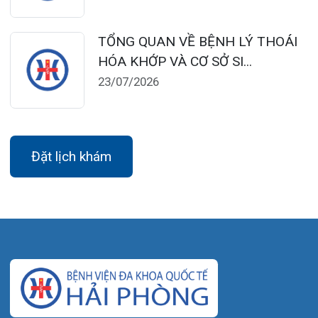
Chân, Hải Phòng
0225-3955 888
0225-3951 115
dakhoaquocte.hih@gmail.com
Lịch làm việc:
Khoa Khám bệnh theo yêu cầu:
Thứ 2 – Thứ 6: 06:00 – 20:00
Thứ 7 – Chủ nhật: 06:30 – 16:30
Khoa Khám bệnh: Thứ 2 – Thứ 6
Sáng: 07:00 – 12:00
Chiều: 13:30 – 16:30
Bệnh viện – Khách sạn cao cấp đầu tiên ở
Hải Phòng và khu vực vùng duyên hải Bắc
bộ, quy mô 500 giường bệnh nội trú.