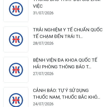
TỔNG QUAN VỀ BỆNH LÝ THOÁI
HÓA KHỚP VÀ CƠ SỞ SI...
23/07/2026
Đặt lịch khám
124 Nguyễn Đức Cảnh, Cát Dài Q Lê