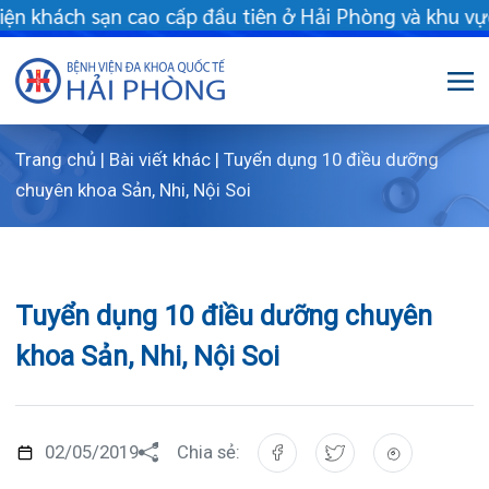
 khách sạn cao cấp đầu tiên ở Hải Phòng và khu vực vùng duyên 
Trang chủ
|
Bài viết khác
|
Tuyển dụng 10 điều dưỡng
Giới thiệu
chuyên khoa Sản, Nhi, Nội Soi
Dịch vụ
Giới thiệu chung
Chuyên gia
Sơ đồ tổng thể
Khám sức khỏe
Tuyển dụng 10 điều dưỡng chuyên
Chuyên khoa
Sơ đồ khoa phòng
Dịch vụ tiêm chủng
khoa Sản, Nhi, Nội Soi
FLS
Giờ làm việc
Bảo lãnh viện phí
Khoa Khám bệnh
Khách hàng
Lịch khám bác sĩ Hà Nội
Chạy thận nhân tạo
Khoa Chẩn đoán hình ảnh – Thăm dò chức
02/05/2019
Chia sẻ:
năng
Tin tức
Văn bản pháp quy
Lấy mẫu xét nghiệm tại nhà
Lịch khám
Khoa Răng Hàm Mặt
?
Tuyển dụng nhân lực làm việc tại Bệnh viện đa
Dược lâm sàng
Phục vụ đồ ăn
Hòm thư góp ý
Tin mới
Trung tâm Mắt