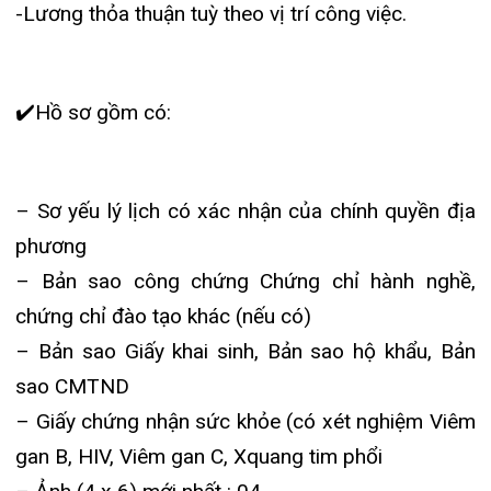
chứng chỉ đào tạo khác (nếu có)
– Bản sao Giấy khai sinh, Bản sao hộ khẩu, Bản
sao CMTND
– Giấy chứng nhận sức khỏe (có xét nghiệm Viêm
gan B, HIV, Viêm gan C, Xquang tim phổi
– Ảnh (4 x 6) mới nhất : 04
– Đơn xin việc
✔️
THỜI GIAN, ĐỊA ĐIỂM NỘP HỒ SƠ:
– Hạn nộp hồ sơ: 02/5/2019 – 14/5/2019
-Liên hệ: Ths Phạm Thị Cẩm Vân – Sđt: 02253
951 155
-Email: camvan281190@gmail.com
-Địa điểm: phòng tổ chức hành chính- Tầng 11-
Bệnh viện đa khoa Quốc tế Hải Phòng