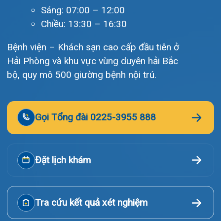
Lịch khám
Hướng dẫn khám
Văn bản pháp quy
Video
Tin tức
Liên hệ
© Bệnh viện đa khoa Quốc tế Hải Phòng - HIH. All rights
reserved