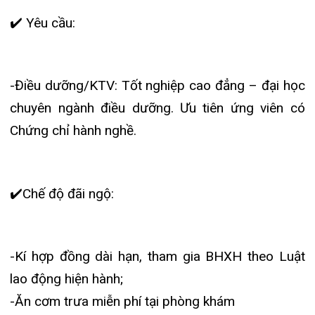
Chứng chỉ hành nghề.
Khoa Hô hấp – Nội tiết – Bệnh nhiệt đới
Khoa Cơ xương khớp – Thận tiết niệu – Dị
✔️
Chế độ đãi ngộ:
ứng miễn dịch
Khoa Tiêu hóa
-Kí hợp đồng dài hạn, tham gia BHXH theo Luật
Khoa Ung Bướu
lao động hiện hành;
-Ăn cơm trưa miễn phí tại phòng khám
Khoa Thần kinh – Đột quỵ
-Lương thỏa thuận tuỳ theo vị trí công việc.
Khoa Thận nhân tạo
✔️
Hồ sơ gồm có:
– Sơ yếu lý lịch có xác nhận của chính quyền địa
phương
– Bản sao công chứng Chứng chỉ hành nghề,