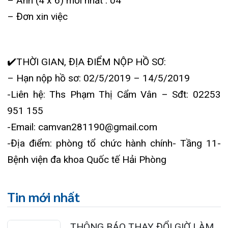
Tin mới nhất
THÔNG BÁO THAY ĐỔI GIỜ LÀM
VIỆC
31/07/2026
TRẢI NGHIỆM Y TẾ CHUẨN QUỐC
TẾ CHẠM ĐẾN TRÁI TI...
28/07/2026
BỆNH VIỆN ĐA KHOA QUỐC TẾ
HẢI PHÒNG THÔNG BÁO T...
27/07/2026
CẢNH BÁO: TỰ Ý SỬ DỤNG
THUỐC NAM, THUỐC BẮC KHÔ...
24/07/2026