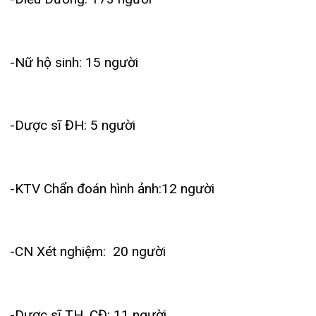
-CN Xét nghiệm: 20 người
-Dược sĩ TH, CĐ: 11 người
-Nhân viên khác (kế toán, hành chính) :112 người
Tiêu chuẩn tuyển dụng:
+
Bác sĩ đa khoa
: Tốt nghiệp loại khá trở lên (Điểm
TB >7.0 ), ưu tiên các bạn bảo vệ tốt nghiệp bằng