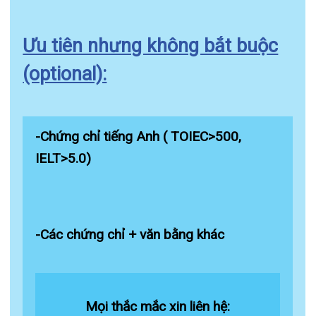
Phạm Thị Cẩm Vân: 0974870968
Email:
camvan281190@gmail.com
Tin mới nhất
THÔNG BÁO THAY ĐỔI GIỜ LÀM
VIỆC
31/07/2026
TRẢI NGHIỆM Y TẾ CHUẨN QUỐC
TẾ CHẠM ĐẾN TRÁI TI...
28/07/2026