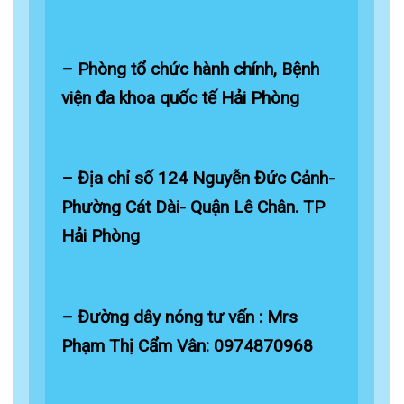
BỆNH VIỆN ĐA KHOA QUỐC TẾ
HẢI PHÒNG THÔNG BÁO T...
27/07/2026
CẢNH BÁO: TỰ Ý SỬ DỤNG
THUỐC NAM, THUỐC BẮC KHÔ...
24/07/2026
TỔNG QUAN VỀ BỆNH LÝ THOÁI
HÓA KHỚP VÀ CƠ SỞ SI...
23/07/2026
Đặt lịch khám