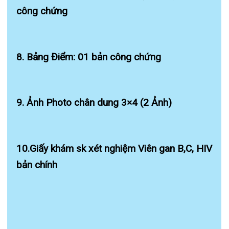
-Các chứng chỉ + văn bằng khác
Mọi thắc mắc xin liên hệ:
– Phòng tổ chức hành chính, Bệnh
viện đa khoa quốc tế Hải Phòng
– Địa chỉ số 124 Nguyễn Đức Cảnh-
Phường Cát Dài- Quận Lê Chân. TP
Hải Phòng
– Đường dây nóng tư vấn : Mrs