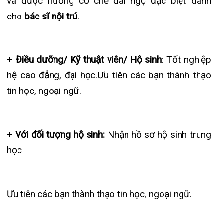
Yêu cầu Hồ sơ:
1. Phiếu đăng ký ứng tuyển mẫu dưới đây
(CV)
https://bom.to/ZrQEn
2. Sơ yếu lý lịch có dán ảnh và xác nhận địa
phương
3. Giấy khai sinh: 01 bản công chứng