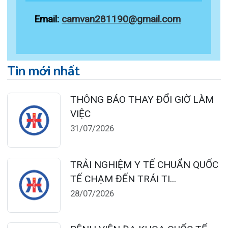
124 Nguyễn Đức Cảnh, Cát Dài Q Lê
Chân, Hải Phòng
0225-3955 888
0225-3951 115
dakhoaquocte.hih@gmail.com
Lịch làm việc:
Khoa Khám bệnh theo yêu cầu:
Thứ 2 – Thứ 6: 06:00 – 20:00
Thứ 7 – Chủ nhật: 06:30 – 16:30