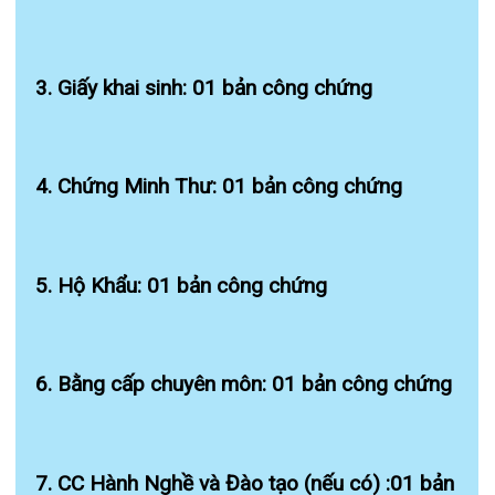
9. Ảnh Photo chân dung 3×4 (2 Ảnh)
10.Giấy khám sk xét nghiệm Viên gan B,C, HIV
bản chính
Ưu tiên nhưng không bắt buộc
(optional):
-Chứng chỉ tiếng Anh ( TOIEC>500,
IELT>5.0)