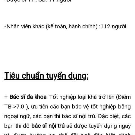
ngoại ngữ, các bạn thi bác sĩ nội trú. Đặc biệt, các
bạn thi đỗ
bác sĩ nội trú
sẽ được tuyển dụng ngay
và được hưởng cơ chế đãi ngộ đặc biệt dành
cho
bác sĩ nội trú
.
+
Điều dưỡng/ Kỹ thuật viên/ Hộ sinh
: Tốt nghiệp
hệ cao đẳng, đại học.Ưu tiên các bạn thành thạo
tin học, ngoại ngữ.
+
Với đối tượng hộ sinh:
Nhận hồ sơ hộ sinh trung
học
Ưu tiên các bạn thành thạo tin học, ngoại ngữ.