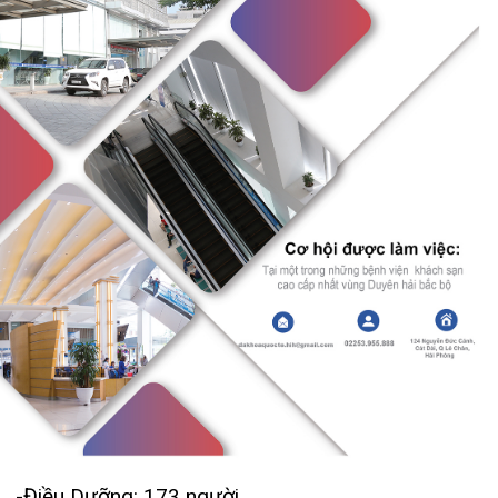
Khoa Hô hấp – Nội tiết – Bệnh nhiệt đới
Khoa Cơ xương khớp – Thận tiết niệu – Dị
ứng miễn dịch
Khoa Tiêu hóa
Khoa Ung Bướu
Khoa Thần kinh – Đột quỵ
-Điều Dưỡng: 173 người
Khoa Thận nhân tạo
-Nữ hộ sinh: 15 người
-Dược sĩ ĐH: 5 người
-KTV Chẩn đoán hình ảnh:12 người