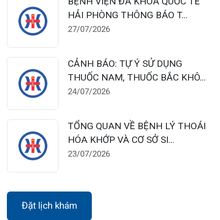
Khoa Khám bệnh: Thứ 2 – Thứ 6
Sáng: 07:00 – 12:00
Chiều: 13:30 – 16:30
Bệnh viện – Khách sạn cao cấp đầu tiên ở
Hải Phòng và khu vực vùng duyên hải Bắc
bộ, quy mô 500 giường bệnh nội trú.
Gọi Tổng đài 0225-3955 888
Đặt lịch khám
Tra cứu kết quả xét nghiệm
Tra cứu hóa đơn