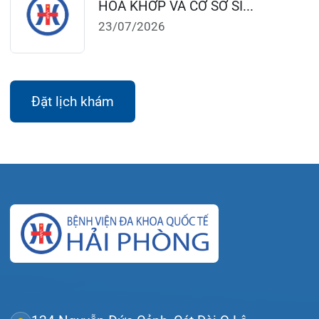
124 Nguyễn Đức Cảnh, Cát Dài Q Lê
Chân, Hải Phòng
0225-3955 888
0225-3951 115
dakhoaquocte.hih@gmail.com
Lịch làm việc:
Khoa Khám bệnh theo yêu cầu:
Thứ 2 – Thứ 6: 06:00 – 20:00
Thứ 7 – Chủ nhật: 06:30 – 16:30
Khoa Khám bệnh: Thứ 2 – Thứ 6
Sáng: 07:00 – 12:00
Chiều: 13:30 – 16:30