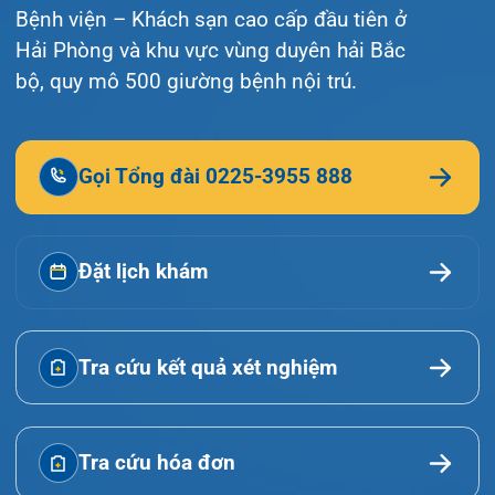
Giới thiệu
Lịch khám
Hướng dẫn khám
Văn bản pháp quy
Video
Tin tức
Liên hệ
© Bệnh viện đa khoa Quốc tế Hải Phòng - HIH. All
rights reserved