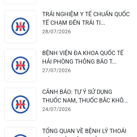
CẢNH BÁO: TỰ Ý SỬ DỤNG
THUỐC NAM, THUỐC BẮC KHÔ...
24/07/2026
TỔNG QUAN VỀ BỆNH LÝ THOÁI
HÓA KHỚP VÀ CƠ SỞ SI...
23/07/2026
Đặt lịch khám