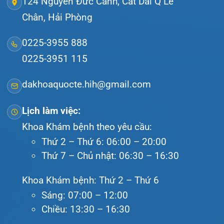
Bệnh viện – Khách sạn cao cấp đầu tiên ở
Hải Phòng và khu vực vùng duyên hải Bắc
bộ, quy mô 500 giường bệnh nội trú.
Gọi Tổng đài 0225-3955 888
Đặt lịch khám
Tra cứu kết quả xét nghiệm
Tra cứu hóa đơn