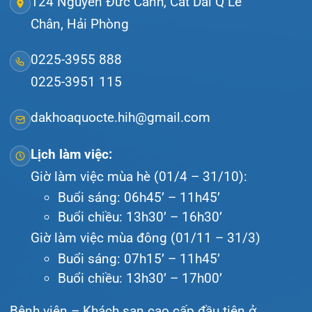
Hải Phòng và khu vực vùng duyên hải Bắc
bộ, quy mô 500 giường bệnh nội trú.
Gọi Tổng đài 0225-3955 888
Đặt lịch khám
Tra cứu kết quả xét nghiệm
Tra cứu hóa đơn