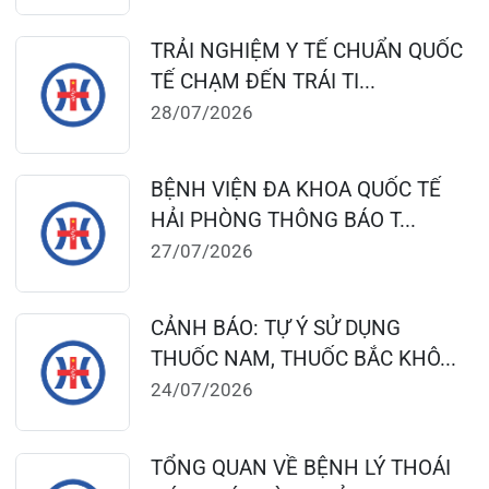
CẢNH BÁO: TỰ Ý SỬ DỤNG
THUỐC NAM, THUỐC BẮC KHÔ...
24/07/2026
TỔNG QUAN VỀ BỆNH LÝ THOÁI
HÓA KHỚP VÀ CƠ SỞ SI...
23/07/2026
Đặt lịch khám