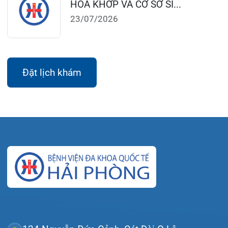
124 Nguyễn Đức Cảnh, Cát Dài Q Lê
Chân, Hải Phòng
0225-3955 888
0225-3951 115
dakhoaquocte.hih@gmail.com
Lịch làm việc:
Giờ làm việc mùa hè (01/4 – 31/10):
Buổi sáng: 06h45’ – 11h45’
Buổi chiều: 13h30’ – 16h30’
Giờ làm việc mùa đông (01/11 – 31/3)
Buổi sáng: 07h15’ – 11h45’
Buổi chiều: 13h30’ – 17h00’
Bệnh viện – Khách sạn cao cấp đầu tiên ở