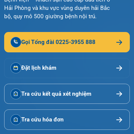
Giới thiệu
Lịch khám
Hướng dẫn khám
Văn bản pháp quy
Video
Tin tức
Liên hệ
© Bệnh viện đa khoa Quốc tế Hải Phòng - HIH. All
rights reserved