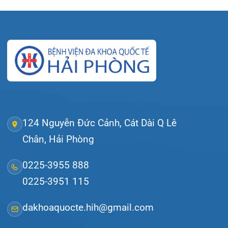
Tra cứu kết quả xét nghiệm
Tra cứu hóa đơn
Giới thiệu
Lịch khám
Hướng dẫn khám
Văn bản pháp quy
Video
Tin tức