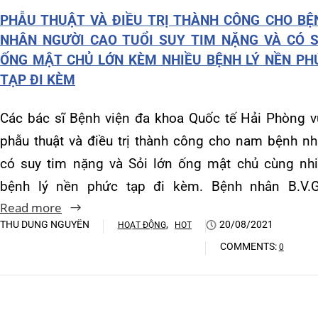
Khoa Hô hấp – Nội tiết – B
phẫu thuật và điều trị thành công cho nam bệnh nhân
có suy tim nặng và Sỏi lớn ống mật chủ cùng nhiều
Khoa Cơ xương khớp – Thận
bệnh lý nền phức tạp đi kèm. Bệnh nhân B.V.G,…
Khoa Tiêu hóa
Read more
THU DUNG NGUYỄN
,
20/08/2021
HOẠT ĐỘNG
HOT
Khoa Ung Bướu
COMMENTS:
0
Khoa Thần kinh – Đột quỵ
Khoa Thận nhân tạo