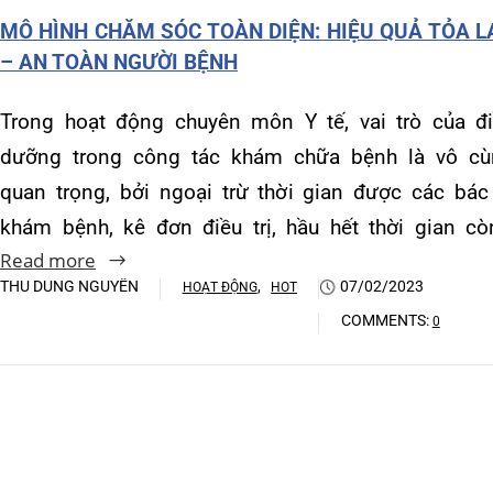
Khoa Hô hấp – Nội tiết – B
khám bệnh, kê đơn điều trị, hầu hết thời gian còn…
Read more
Khoa Cơ xương khớp – Thận
THU DUNG NGUYỄN
,
07/02/2023
HOẠT ĐỘNG
HOT
Khoa Tiêu hóa
COMMENTS:
0
Khoa Ung Bướu
Khoa Thần kinh – Đột quỵ
Khoa Thận nhân tạo