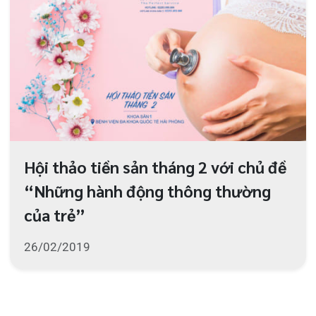
0225-3955 888
0225-3951 115
dakhoaquocte.hih@gmail.com
Lịch làm việc:
Khoa Khám bệnh theo yêu cầu:
Thứ 2 – Thứ 6: 06:00 – 20:00
Thứ 7 – Chủ nhật: 06:30 – 16:30
Khoa Khám bệnh: Thứ 2 – Thứ 6
Sáng: 07:00 – 12:00
Chiều: 13:30 – 16:30
Bệnh viện – Khách sạn cao cấp đầu tiên ở
Hải Phòng và khu vực vùng duyên hải Bắc
bộ, quy mô 500 giường bệnh nội trú.
Gọi Tổng đài 0225-3955 888