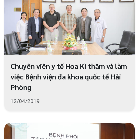
Chuyên viên y tế Hoa Kì thăm và làm
Khoa Hô hấp – Nội tiết – Bệnh nhiệt đới
việc Bệnh viện đa khoa quốc tế Hải
Khoa Cơ xương khớp – Thận tiết niệu – Dị
Phòng
ứng miễn dịch
12/04/2019
Khoa Tiêu hóa
Khoa Ung Bướu
Khoa Thần kinh – Đột quỵ
Khoa Thận nhân tạo
CLB Hen phế quản và COPD sinh
hoạt quý I năm 2019