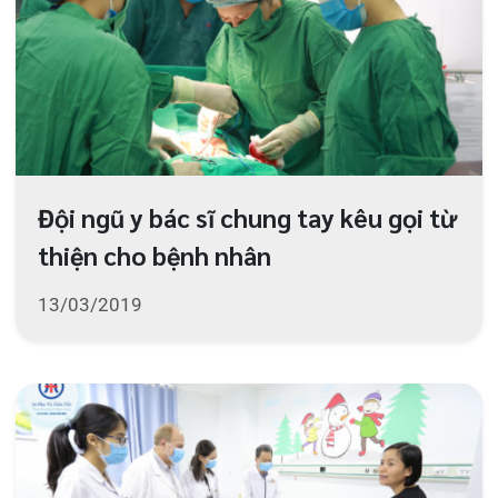
Dược sỹ lâm sàng GS Joseph S.
Bertino Jr, Giảng viên Đại học
Columbia, New York thăm và làm
việc tại Bệnh viện đa khoa quốc tế
Hải Phòng
11/03/2019