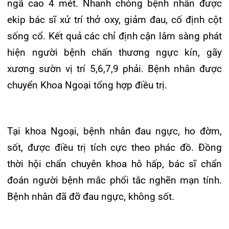
Khoa Hô hấp – Nội tiết – Bệnh nhiệt đới
Tại khoa Ngoại, bệnh nhân đau ngực, ho đờm,
Khoa Cơ xương khớp – Thận tiết niệu – Dị
ứng miễn dịch
sốt, được điều trị tích cực theo phác đồ. Đồng
thời hội chẩn chuyên khoa hô hấp, bác sĩ chẩn
Khoa Tiêu hóa
đoán người bệnh mắc phổi tắc nghẽn mạn tính.
Khoa Ung Bướu
Bệnh nhân đã đỡ đau ngực, không sốt.
Khoa Thần kinh – Đột quỵ
08h15 ngày 09/03:
Bệnh nhân đột ngột khó thở
Khoa Thận nhân tạo
tăng dần, tím tái, SpO2 94% à 72% (thở oxy mask
8 l/p), mạch: 130 l/p, huyết áp 140/70 mmHg,
phổi trái rì rào phế nang mất, phổi phải rì rào phế
nang giảm, hội chẩn chuyển Khoa Hồi sức cấp
cứu.