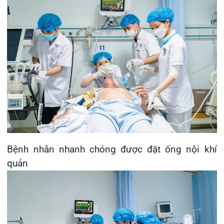
Bệnh nhân được thở máy xâm nhập
Bệnh nhân tiếp tục được thở máy qua nội khí
quản, duy trì an thần, kháng sinh, giãn phế quản,
kiểm soát đường huyết. Tình trạng suy hô hấp
của bệnh nhân được cải thiện, đỡ khó thở, phổi 2
bên thông khí tốt, giảm hỗ trợ oxy máy thở từ
60% còn 30%
09h05 ngày 10/03
, tình trạng hô hấp của bệnh
nhân cải thiện, thử nghiệm thở tự nhiên, bệnh
nhân đáp ứng tốt và tiến hành rút ống nội khí
quản. Tuy nhiên, qua thăm khám lâm sàng phát