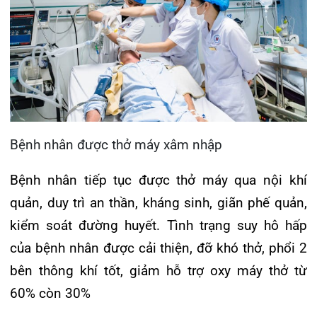
hiện phổi phải rì rào phế nang mất, tiến hành siêu
âm màng phổi cấp cứu, kết quả hình ảnh mất
trượt màng phổi (P), có dấu hiệu Barcode (dấu
hiệu đặc trưng của tràn khí màng phổi) , chụp
xquang ngực phát hiện tràn khí màng phổi phải.
10h30 ngày 10/3
: Bệnh nhân khó thở tăng, TST
30 l/p, SpO2 91%, kíp bác sĩ tiến hành mở màng
phổi cấp cứu dẫn lưu khí. Sau dẫn lưu bệnh nhân
đỡ khó thở nhiều, TST 20 l/p, SpO2 95%.