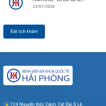
Tra cứu kết quả xét nghiệm
Tra cứu hóa đơn
Giới thiệu
Lịch khám
Hướng dẫn khám
Văn bản pháp quy
Video
Tin tức