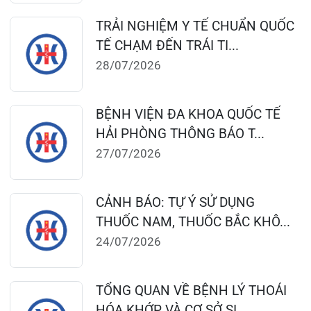
Lịch làm việc:
Giờ làm việc mùa hè (01/4 – 31/10):
Buổi sáng: 06h45’ – 11h45’
Buổi chiều: 13h30’ – 16h30’
Giờ làm việc mùa đông (01/11 – 31/3)
Buổi sáng: 07h15’ – 11h45’
Buổi chiều: 13h30’ – 17h00’
Bệnh viện – Khách sạn cao cấp đầu tiên ở
Hải Phòng và khu vực vùng duyên hải Bắc
bộ, quy mô 500 giường bệnh nội trú.
Gọi Tổng đài 0225-3955 888
Đặt lịch khám