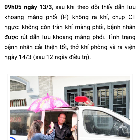
TRẢI NGHIỆM Y TẾ CHUẨN QUỐC
TẾ CHẠM ĐẾN TRÁI TI...
28/07/2026
BỆNH VIỆN ĐA KHOA QUỐC TẾ
HẢI PHÒNG THÔNG BÁO T...
27/07/2026
CẢNH BÁO: TỰ Ý SỬ DỤNG
THUỐC NAM, THUỐC BẮC KHÔ...
24/07/2026
TỔNG QUAN VỀ BỆNH LÝ THOÁI
HÓA KHỚP VÀ CƠ SỞ SI...
23/07/2026