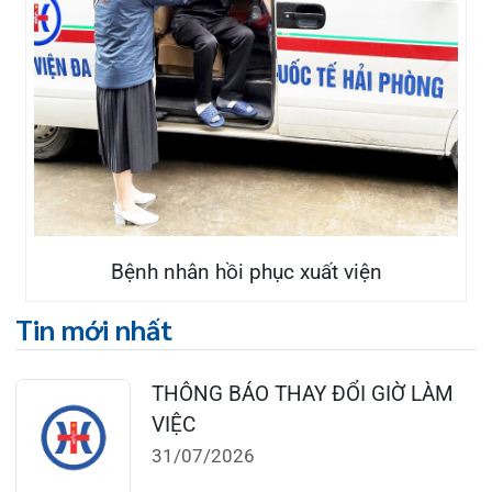
Đặt lịch khám
124 Nguyễn Đức Cảnh, Cát Dài Q Lê
Chân, Hải Phòng
0225-3955 888
0225-3951 115
dakhoaquocte.hih@gmail.com