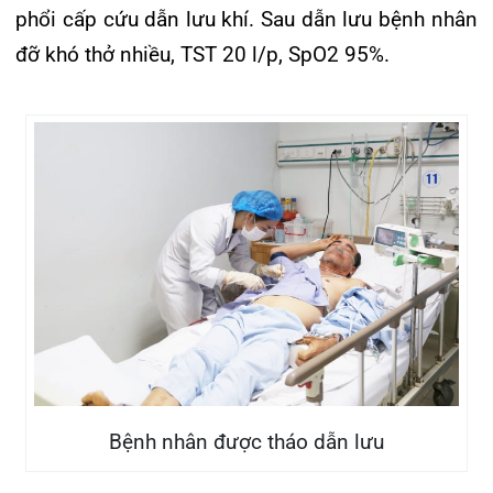
Bệnh nhân hồi phục xuất viện
Tin mới nhất
THÔNG BÁO THAY ĐỔI GIỜ LÀM
VIỆC
31/07/2026