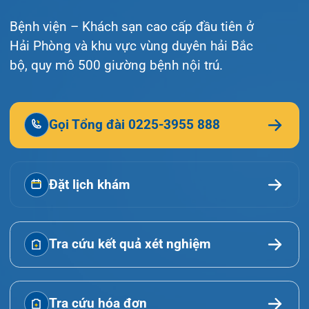
Lịch khám
Hướng dẫn khám
Văn bản pháp quy
Video
Tin tức
Liên hệ
© Bệnh viện đa khoa Quốc tế Hải Phòng - HIH. All
rights reserved