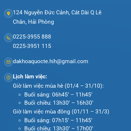
bộ, quy mô 500 giường bệnh nội trú.
Gọi Tổng đài 0225-3955 888
Đặt lịch khám
Tra cứu kết quả xét nghiệm
Tra cứu hóa đơn
Giới thiệu