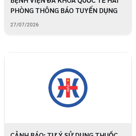
CẢNH BÁO: TỰ Ý SỬ DỤNG THUỐC
NAM, THUỐC BẮC KHÔNG RÕ
NGUỒN GỐC CÓ THỂ GÂY HỘI
CHỨNG DỊ ỨNG THUỐC THỂ NẶNG,
Đ.E D.Ọ.A T.Í.N.H M.Ạ.N.G
24/07/2026