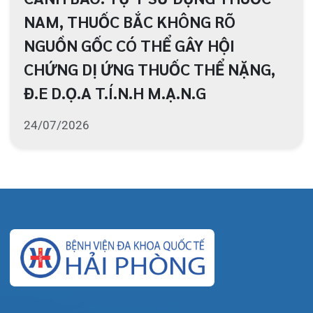
124 Nguyễn Đức Cảnh, Cát Dài Q Lê
Chân, Hải Phòng
0225-3955 888
0225-3951 115
dakhoaquocte.hih@gmail.com
Lịch làm việc:
Giờ làm việc mùa hè (01/4 – 31/10):
Buổi sáng: 06h45’ – 11h45’
Buổi chiều: 13h30’ – 16h30’
Giờ làm việc mùa đông (01/11 – 31/3)
Buổi sáng: 07h15’ – 11h45’
Buổi chiều: 13h30’ – 17h00’
Bệnh viện – Khách sạn cao cấp đầu tiên ở
Hải Phòng và khu vực vùng duyên hải Bắc