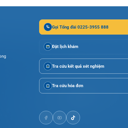
ội tiết – Bệnh nhiệt đới
hớp – Thận tiết niệu – Dị ứng miễn dịch
Gọi Tổng đài 0225-3955 888
Đặt lịch khám
 – Đột quỵ
i Phòng
 tạo
Tra cứu kết quả xét nghiệm
Tra cứu hóa đơn