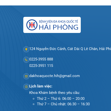
Khoa Tim mạch
Khoa Hô hấp – N
Khoa Cơ xương k
Khoa Tiêu hóa
Khoa Ung Bướu
Khoa Thần kinh
124 Nguyễn Đức Cảnh, Cát Dài Q Lê Chân, Hả
Khoa Thận nhân
0225-3955 888
0225-3951 115
dakhoaquocte.hih@gmail.com
Lịch làm việc:
Khoa Khám bệnh theo yêu cầu: