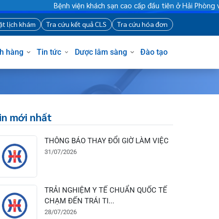
Bệnh viện khách sạn cao cấp đầu tiên ở Hải P
88
Đặt lịch khám
Tra cứu kết quả CLS
Tra cứu hóa đơn
Khách hàng
Tin tức
Dược lâm sàng
Đào tạo
Tin mới nhất
THÔNG BÁO THAY ĐỔI GIỜ LÀM VIỆC
31/07/2026
TRẢI NGHIỆM Y TẾ CHUẨN QUỐC TẾ
CHẠM ĐẾN TRÁI TI...