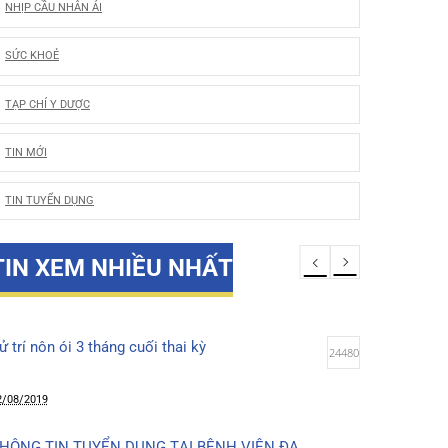
LỜI CẢM ƠN
NHỊP CẦU NHÂN ÁI
SỨC KHOẺ
TẠP CHÍ Y DƯỢC
TIN MỚI
TIN TUYỂN DỤNG
TIN XEM NHIỀU NHẤT
Xử trí nôn ói 3 tháng cuối thai kỳ
24480