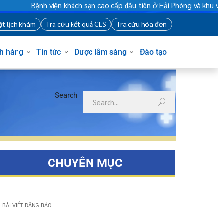
Bệnh viện khách sạn cao cấp đầu tiên ở Hải Phòng và khu vự
88
Đặt lịch khám
Tra cứu kết quả CLS
Tra cứu hóa đơn
Khách hàng
Tin tức
Dược lâm sàng
Đào tạo
Search
CHUYÊN MỤC
BÀI VIẾT ĐĂNG BÁO