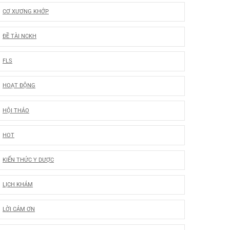
CƠ XƯƠNG KHỚP
ĐỀ TÀI NCKH
FLS
HOẠT ĐỘNG
HỘI THẢO
HOT
KIẾN THỨC Y DƯỢC
LỊCH KHÁM