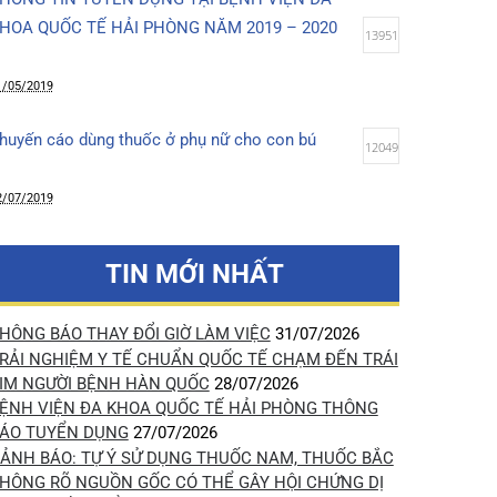
12/08/2019
THÔNG TIN TUYỂN DỤNG TẠI BỆNH VIỆN ĐA
KHOA QUỐC TẾ HẢI PHÒNG NĂM 2019 – 2020
13951
31/05/2019
Khuyến cáo dùng thuốc ở phụ nữ cho con bú
12049
12/07/2019
Lợi ích tuyệt vời của việc da kề da sau sinh
10041
TIN MỚI NHẤT
14/03/2020
THÔNG BÁO THAY ĐỔI GIỜ LÀM VIỆC
31/07/2026
TRẢI NGHIỆM Y TẾ CHUẨN QUỐC TẾ CHẠM ĐẾN TRÁI
Chọc hút tế bào khối u kết hợp siêu âm (FNA)-
TIM NGƯỜI BỆNH HÀN QUỐC
28/07/2026
phương pháp xác định chính xác bản chất khối u