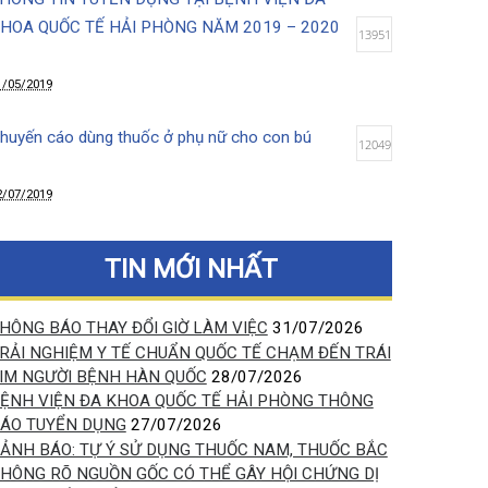
12/08/2019
THÔNG TIN TUYỂN DỤNG TẠI BỆNH VIỆN ĐA
KHOA QUỐC TẾ HẢI PHÒNG NĂM 2019 – 2020
13951
31/05/2019
Khuyến cáo dùng thuốc ở phụ nữ cho con bú
12049
12/07/2019
Lợi ích tuyệt vời của việc da kề da sau sinh
10041
TIN MỚI NHẤT
14/03/2020
THÔNG BÁO THAY ĐỔI GIỜ LÀM VIỆC
31/07/2026
TRẢI NGHIỆM Y TẾ CHUẨN QUỐC TẾ CHẠM ĐẾN TRÁI
Chọc hút tế bào khối u kết hợp siêu âm (FNA)-
TIM NGƯỜI BỆNH HÀN QUỐC
28/07/2026
phương pháp xác định chính xác bản chất khối u