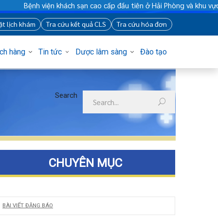
viện khách sạn cao cấp đầu tiên ở Hải Phòng và khu vực vùng du
88
Đặt lịch khám
Tra cứu kết quả CLS
Tra cứu hóa đơn
Khách hàng
Tin tức
Dược lâm sàng
Đào tạo
Search
CHUYÊN MỤC
BÀI VIẾT ĐĂNG BÁO