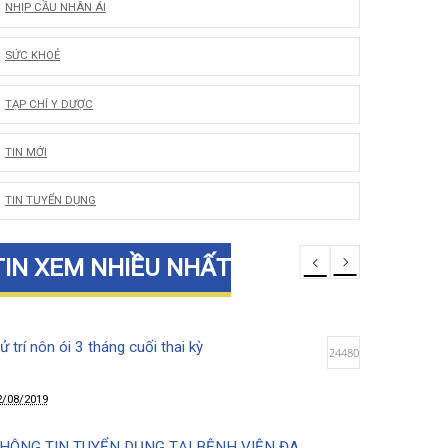
LỜI CẢM ƠN
NHỊP CẦU NHÂN ÁI
SỨC KHOẺ
TẠP CHÍ Y DƯỢC
TIN MỚI
TIN TUYỂN DỤNG
TIN XEM NHIỀU NHẤT
Xử trí nôn ói 3 tháng cuối thai kỳ
24480