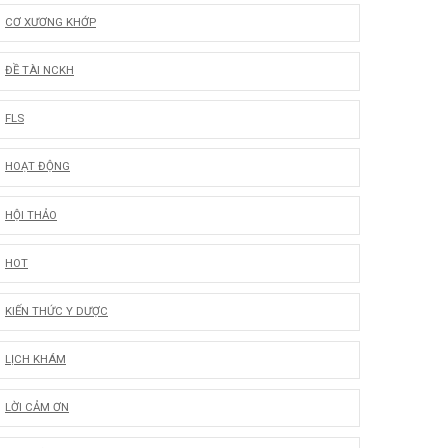
CƠ XƯƠNG KHỚP
ĐỀ TÀI NCKH
FLS
HOẠT ĐỘNG
HỘI THẢO
HOT
KIẾN THỨC Y DƯỢC
LỊCH KHÁM