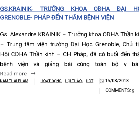
Khoa Hô hấp – Nội tiết – B
bệnh viện và giảng bài cùng toàn bộ y bác…
Read more
Khoa Cơ xương khớp – Thận
,
,
15/08/2018
NAM THAI PHAM
HOẠT ĐỘNG
HỘI THẢO
HOT
Khoa Tiêu hóa
COMMENTS:
0
Khoa Ung Bướu
Khoa Thần kinh – Đột quỵ
Khoa Thận nhân tạo