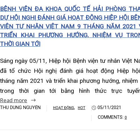
Khoa Hô hấp – Nội tiết – B
Sáng ngày 05/11, Hiệp hội Bệnh viện tư nhân Việt Nam
đã tổ chức Hội nghị đánh giá hoạt động Hiệp hội 9
Khoa Cơ xương khớp – Thận
tháng năm 2021 và triển khai phương hướng, nhiệm vụ
Khoa Tiêu hóa
trong thời gian tới bằng hình thức trực tuyến….
Read more
Khoa Ung Bướu
THU DUNG NGUYỄN
,
05/11/2021
HOẠT ĐỘNG
HOT
COMMENTS:
0
Khoa Thần kinh – Đột quỵ
Khoa Thận nhân tạo