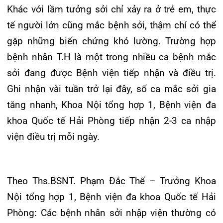
Khoa Hô
tăng nhanh, Khoa Nội tổng hợp 1, Bệnh viện đa
Khoa Cơ
khoa Quốc tế Hải Phòng tiếp nhận 2-3 ca nhập
viện điều trị mỗi ngày.
Khoa Ti
Khoa U
Theo Ths.BSNT. Phạm Đắc Thế – Trưởng Khoa
Khoa Th
Nội tổng hợp 1, Bệnh viện đa khoa Quốc tế Hải
Phòng: Các bệnh nhân sởi nhập viện thường có
Khoa Th
triệu chứng sốt cao liên tục, ho và khó thở. Một
số người bị viêm kết mạc mắt (đỏ mắt, chảy
nước mắt), sau đó nổi ban toàn thân. Nguyên
nhân chính khiến nhiều bệnh nhân trưởng thành
mắc sởi là do vi rút lây lan qua đường hô hấp.
Những người chưa từng mắc sởi, chưa được
tiêm vắc xin hoặc đã tiêm nhưng miễn dịch đã
suy giảm, đều có nguy cơ cao. Đặc biệt, đối với
các chị em phụ nữ, tình huống thường gặp là lây