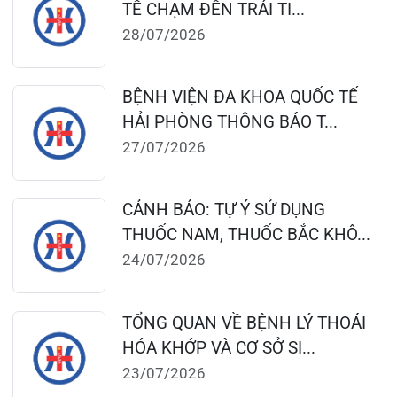
dakhoaquocte.hih@gmail.com
Lịch làm việc:
Khoa Khám bệnh theo yêu cầu:
Thứ 2 – Thứ 6: 06:00 – 20:00
Thứ 7 – Chủ nhật: 06:30 – 16:30
Khoa Khám bệnh: Thứ 2 – Thứ 6
Sáng: 07:00 – 12:00
Chiều: 13:30 – 16:30
Bệnh viện – Khách sạn cao cấp đầu tiên ở
Hải Phòng và khu vực vùng duyên hải Bắc
bộ, quy mô 500 giường bệnh nội trú.
Gọi Tổng đài 0225-3955 888