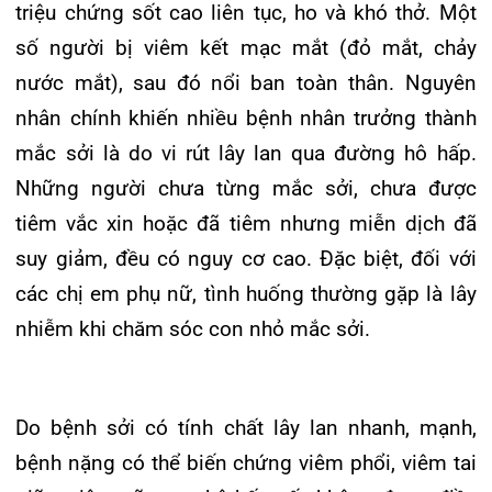
nhiễm khi chăm sóc con nhỏ mắc sởi.
Do bệnh sởi có tính chất lây lan nhanh, mạnh,
bệnh nặng có thể biến chứng viêm phổi, viêm tai
giữa, viêm não, suy hô hấp nếu không được điều
trị đúng cách. Bác sĩ cũng khuyến cáo, bệnh chưa
có thuốc điều trị đặc hiệu nên người dân nên chủ
động phòng bệnh, trong đó tiêm vaccine là biện
pháp hiệu quả nhất. Bên cạnh đó, cần hạn chế tụ
tập đông người, thường xuyên rửa tay với xà
phòng, sử dụng khẩu trang khi đến các địa điểm
công cộng để tránh lây nhiễm sởi. Khi có triệu
chứng như sốt và phát ban, người dân nên nhanh
chóng đến cơ sở y tế để được khám và điều trị
kịp thời.