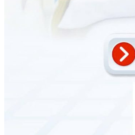
31/07/2026
TRẢI NGHIỆM Y TẾ CHUẨN QUỐC
TẾ CHẠM ĐẾN TRÁI TI...
28/07/2026
BỆNH VIỆN ĐA KHOA QUỐC TẾ
HẢI PHÒNG THÔNG BÁO T...
27/07/2026
CẢNH BÁO: TỰ Ý SỬ DỤNG
THUỐC NAM, THUỐC BẮC KHÔ...
24/07/2026
TỔNG QUAN VỀ BỆNH LÝ THOÁI
HÓA KHỚP VÀ CƠ SỞ SI...
23/07/2026