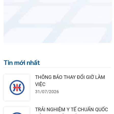
Đặt lịch khám
124 Nguyễn Đức Cảnh, Cát Dài Q Lê
Chân, Hải Phòng
0225-3955 888
0225-3951 115