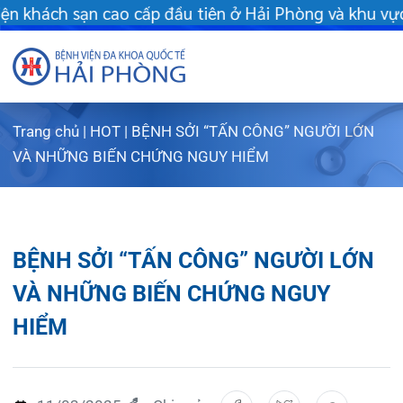
ầu tiên ở Hải Phòng và khu vực vùng duyên hải Bắc bộ - Khám c
Trang chủ
|
HOT
|
BỆNH SỞI “TẤN CÔNG” NGƯỜI LỚN
Giới thiệu
VÀ NHỮNG BIẾN CHỨNG NGUY HIỂM
Dịch vụ
Giới th
Chuyên gi
Sơ đồ t
Khám s
BỆNH SỞI “TẤN CÔNG” NGƯỜI LỚN
Chuyên k
Sơ đồ k
Dịch vụ
VÀ NHỮNG BIẾN CHỨNG NGUY
HIỂM
FLS
Giờ làm
Bảo lãn
Khoa K
Khách hà
Lịch kh
Chạy th
Khoa Ch
11/03/2025
Chia sẻ:
Tin tức
Văn bản
Lấy mẫu
Khoa R
Lịch k
Dược lâm
Phục vụ
Trung t
Hòm th
Tin mới