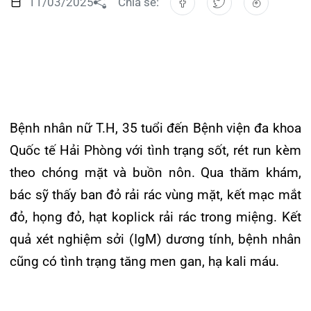
Đào tạo
Chăm só
Khoa Nộ
Căng ti
Hoạt đ
Tạp chí
Khoa Ta
Đặt hẹ
Tin sức
Kiến th
Bệnh nhân nữ T.H, 35 tuổi đến Bệnh viện đa khoa
Gọi
Khoa Gâ
Thông t
Nhịp cầ
Quốc tế Hải Phòng với tình trạng sốt, rét run kèm
theo chóng mặt và buồn nôn. Qua thăm khám,
Khoa X
Hướng 
Tin tuy
Đặt
bác sỹ thấy ban đỏ rải rác vùng mặt, kết mạc mắt
Khoa D
Đội ngũ
Video
đỏ, họng đỏ, hạt koplick rải rác trong miệng. Kết
quả xét nghiệm sởi (IgM) dương tính, bệnh nhân
Khoa hồ
Căm ơn 
Tra
cũng có tình trạng tăng men gan, hạ kali máu.
Khoa ng
Khoa ng
Tra
Khác với lầm tưởng sởi chỉ xảy ra ở trẻ em, thực
Khoa ng
tế người lớn cũng mắc bệnh sởi, thậm chí có thể
gặp những biến chứng khó lường. Trường hợp
Khoa Ph
bệnh nhân T.H là một trong nhiều ca bệnh mắc
Khoa T
sởi đang được Bệnh viện tiếp nhận và điều trị.
Ghi nhận vài tuần trở lại đây, số ca mắc sởi gia