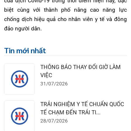
27/07/2026
CẢNH BÁO: TỰ Ý SỬ DỤNG
THUỐC NAM, THUỐC BẮC KHÔ...
24/07/2026
TỔNG QUAN VỀ BỆNH LÝ THOÁI
HÓA KHỚP VÀ CƠ SỞ SI...
23/07/2026
Đặt lịch khám