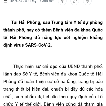
Tại Hải Phòng, sau Trung tâm Y tế dự phòng
Đào tạo
Chăm sóc toàn diện
Căng tin bệnh viện
Hoạt động
Tạp chí dược lâm sàng
thành phố, nay có thêm Bệnh viện đa khoa Quốc
Khoa Nội Soi
Đặt hẹn khám
Tin sức khoẻ
Kiến thức y dược
tế Hải Phòng đủ năng lực xét nghiệm khẳng
Khoa Tai Mũi Họng
Gọi Tổng đài 0225-3955 888
định
virus SARS-CoV-2.
Thông tin thẻ BHYT
Nhịp cầu nhân ái
Khoa Gây Mê hồi sức
Hướng dẫn khám
Tin tuyển dụng
Đặt lịch khám
Khoa Xét nghiệm
Thực hiện sự chỉ đạo của UBND thành phố,
Đội ngũ chăm sóc khách hàng
Video
lãnh đạo Sở Y tế, Bệnh viện đa khoa Quốc tế Hải
Khoa Dược
Phòng đã hoàn thiện cơ sở hạ tầng, trang bị các
Căm ơn từ người bệnh
Tra cứu kết quả xét nghiệm
Khoa hồi sức Cấp cứu – Hồi sức tích cực
trang thiết bị hiện đại, chuẩn bị đầy đủ các hóa
chất, sinh phẩm đạt chuẩn theo quy định của Tổ
Khoa ngoại Tổng hợp
chức Y tế thế giới. Bệnh viện cũng đã tham gia
Tra cứu hóa đơn
Khoa ngoại Thận Tiết Niệu Nam học
xét nghiệm sàng lọc SARS – CoV-2 cho hơn
20.000 người, trong đó đặc biệt là các nhân sự
Khoa ngoại Chấn thương chỉnh hình
của Bệnh viện Phụ Sản Hải Phòng, Bệnh viện Trẻ
Khoa Phục hồi chức năng
em Hải Phòng, xã Hoàng Động, Huyện Thủy
Nguyên, Hải Phòng …
Khoa Tim mạch