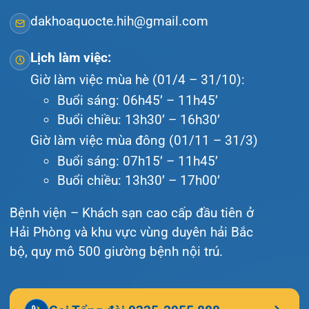
Giới thiệu
Lịch khám
Hướng dẫn khám
Văn bản pháp quy
Video
Tin tức
Liên hệ
© Bệnh viện đa khoa Quốc tế Hải Phòng - HIH. All
rights reserved