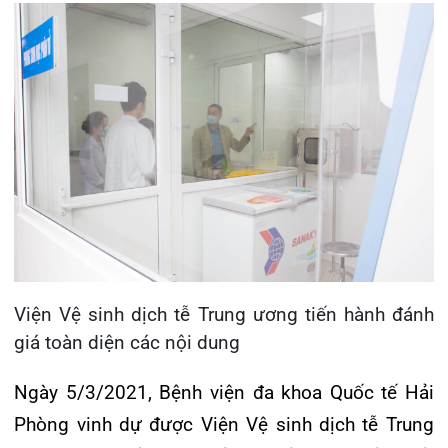
Ngày 5/3/2021, Bệnh viện đa khoa Quốc tế Hải
Phòng vinh dự được Viện Vệ sinh dịch tễ Trung
ương ký quyết định số 202 về việc cấp giấy
chứng nhận đủ năng lực xét nghiệm khẳng định
virus SARS – CoV -2 bằng kỹ thuật realtime RT-
PCR cho Bệnh viện đa khoa Quốc tế Hải Phòng.
Như vậy, sau Trung tâm Y tế dự phòng thành phố,
nay có thêm Bệnh viện đa khoa Quốc tế Hải
Phòng đủ điều kiện xét nghiệm khẳng định virus
SARS-CoV-2 tại Hải Phòng.
Việc được công nhận đủ năng lực xét nghiệm
khẳng định virus SARS-CoV – 2 tại Bệnh viện đa
khoa Quốc tế Hải Phòng có ý nghĩa quan trọng,
góp phần đáp ứng nhanh với diễn biến phức tạp