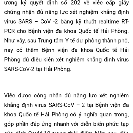
của dịch Covid-19 trong thời điểm hiện nay, đặc
biệt cùng với thành phố nâng cao năng lực
chống dịch hiệu quả cho nhân viên y tế và đông
đảo người dân.
Tin mới nhất
THÔNG BÁO THAY ĐỔI GIỜ LÀM
VIỆC
31/07/2026
TRẢI NGHIỆM Y TẾ CHUẨN QUỐC
TẾ CHẠM ĐẾN TRÁI TI...
28/07/2026
BỆNH VIỆN ĐA KHOA QUỐC TẾ
HẢI PHÒNG THÔNG BÁO T...