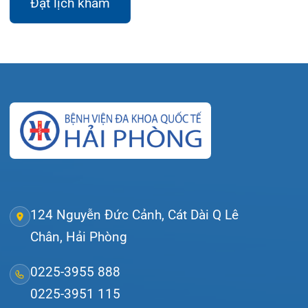
Bệnh viện – Khách sạn cao cấp đầu tiên ở
Hải Phòng và khu vực vùng duyên hải Bắc
bộ, quy mô 500 giường bệnh nội trú.
Gọi Tổng đài 0225-3955 888
Đặt lịch khám
Tra cứu kết quả xét nghiệm
Tra cứu hóa đơn