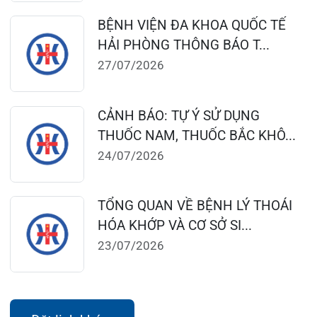
124 Nguyễn Đức Cảnh, Cát Dài Q Lê
Chân, Hải Phòng
0225-3955 888
0225-3951 115
dakhoaquocte.hih@gmail.com
Lịch làm việc:
Giờ làm việc mùa hè (01/4 – 31/10):
Buổi sáng: 06h45’ – 11h45’
Buổi chiều: 13h30’ – 16h30’
Giờ làm việc mùa đông (01/11 – 31/3)
Buổi sáng: 07h15’ – 11h45’
Buổi chiều: 13h30’ – 17h00’