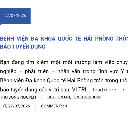
Bệnh viện Đa khoa Quốc tế Hải Phòng trân trọng thông
báo tuyển dụng các vị trí sau: VỊ TRÍ…
Read more
THU DUNG NGUYỄN
,
,
HOT
TIN MỚI
TIN TUYỂN DỤNG
27/07/2026
COMMENTS:
0
ĐÀO
CAO
PHỤ
Hướ
Com
mực
vực
Rea