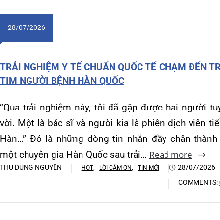
Khoa Hô hấp – Nội tiết – B
SIN
“Qua trải nghiệm này, tôi đã gặp được hai người tuyệt
TẾ 
Khoa Cơ xương khớp – Thận
vời. Một là bác sĩ và người kia là phiên dịch viên tiếng
Đại
Hàn…” Đó là những dòng tin nhắn đầy chân thành từ
Khoa Tiêu hóa
hóa
một chuyên gia Hàn Quốc sau trải…
Read more
Khoa Ung Bướu
ngu
THU DUNG NGUYỄN
,
,
28/07/2026
HOT
LỜI CẢM ƠN
TIN MỚI
tín
COMMENTS:
0
Khoa Thần kinh – Đột quỵ
Rea
THU 
Khoa Thận nhân tạo
SỨC 
27/07/2026
BỆNH VIỆN ĐA KHOA QUỐC TẾ HẢI PHÒNG THÔNG
23
BÁO TUYỂN DỤNG
Bạn đang tìm kiếm một môi trường làm việc chuyên
nghiệp – phát triển – nhân văn trong lĩnh vực Y tế?