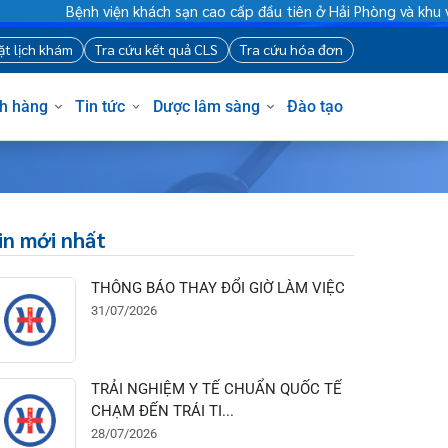
Bệnh viện khách sạn cao cấp đầu tiên ở Hải Phòng và kh
88
Đặt lịch khám
Tra cứu kết quả CLS
Tra cứu hóa đơn
Khách hàng
Tin tức
Dược lâm sàng
Đào tạo
Tin mới nhất
THÔNG BÁO THAY ĐỔI GIỜ LÀM VIỆC
31/07/2026
TRẢI NGHIỆM Y TẾ CHUẨN QUỐC TẾ
CHẠM ĐẾN TRÁI TI...