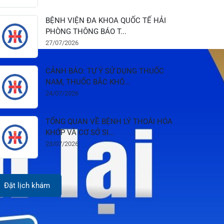
28/07/2026
BỆNH VIỆN ĐA KHOA QUỐC TẾ HẢI
PHÒNG THÔNG BÁO T...
27/07/2026
CẢNH BÁO: TỰ Ý SỬ DỤNG THUỐC
NAM, THUỐC BẮC KHÔ...
24/07/2026
TỔNG QUAN VỀ BỆNH LÝ THOÁI HÓA
KHỚP VÀ CƠ SỞ SI...
23/07/2026
Đặt lịch khám