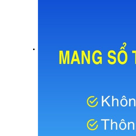
Khoa Tim mạch
Khoa Hô hấp – N
Khoa Cơ xương k
Khoa Tiêu hóa
Khoa Ung Bướu
Khoa Thần kinh
Khoa Thận nhân