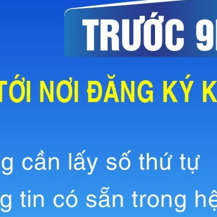
ội tiết – Bệnh nhiệt đới
hớp – Thận tiết niệu – Dị ứng miễn dịch
 – Đột quỵ
 tạo