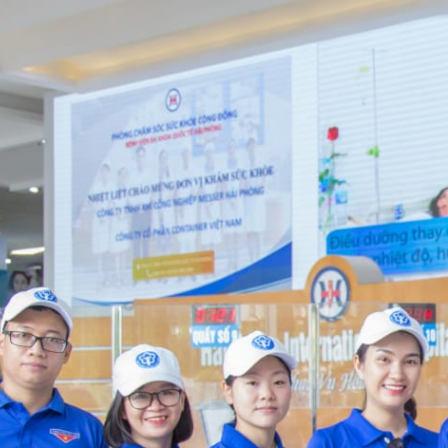
ội tiết – Bệnh nhiệt đới
hớp – Thận tiết niệu – Dị ứng miễn dịch
 – Đột quỵ
 tạo