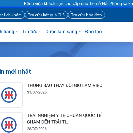
ện khách sạn cao cấp đầu tiên ở Hải Phòng và khu vực vùng duyê
88
Đặt lịch khám
Tra cứu kết quả CLS
Tra cứu hóa đơn
Khách hàng
Tin tức
Dược lâm sàng
Đào tạo
Tin mới nhất
THÔNG BÁO THAY ĐỔI GIỜ LÀM VIỆC
31/07/2026
TRẢI NGHIỆM Y TẾ CHUẨN QUỐC TẾ
CHẠM ĐẾN TRÁI TI...