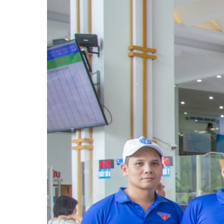
Khoa Tim mạch
Khoa Hô hấp – N
Khoa Cơ xương k
Khoa Tiêu hóa
Khoa Ung Bướu
Khoa Thần kinh
Khoa Thận nhân