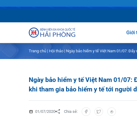
G
Trang chủ
|
Hội thảo
|
Ngày bảo hiểm y tế Việt Nam 01/07: Đ
Giới thiệu
Dịch vụ
Giới thiệu chun
Ngày bảo hiểm y tế Việt Nam 01/07
Chuyên gia
Sơ đồ tổng thể
Khám sức khỏe
khi tham gia bảo hiểm y tế tới ngườ
Chuyên khoa
Sơ đồ khoa ph
Dịch vụ tiêm c
FLS
Giờ làm việc
Bảo lãnh viện p
Khoa Khám bện
01/07/2020
Chia sẻ:
Khách hàng
Lịch khám bác 
Chạy thận nhân
Khoa Chẩn đoán
Tin tức
Văn bản pháp q
Lấy mẫu xét ngh
Khoa Răng Hàm
Lịch khám