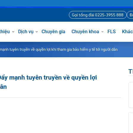
Bệnh vi
Gọi tổng đài 0225-3955 8
iới thiệu
Dịch vụ
Chuyên gia
Chuyên khoa
FLS
ẩy mạnh tuyên truyền về quyền lợi khi tham gia bảo hiểm y tế tới người dân
g
: Đẩy mạnh tuyên truyền về quyền lợi
i dân
òng
hủng
hí
h
sĩ Hà Nội
 tạo
 hình ảnh – Thăm dò chức năng
uy
iệm tại nhà
 Mặt