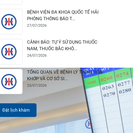
28/07/2026
BỆNH VIỆN ĐA KHOA QUỐC TẾ HẢI
PHÒNG THÔNG BÁO T...
27/07/2026
CẢNH BÁO: TỰ Ý SỬ DỤNG THUỐC
NAM, THUỐC BẮC KHÔ...
24/07/2026
TỔNG QUAN VỀ BỆNH LÝ THOÁI HÓA
KHỚP VÀ CƠ SỞ SI...
23/07/2026
Đặt lịch khám