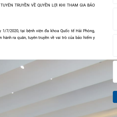
ẠNH TUYÊN TRUYỀN VỀ QUYỀN LỢI KHI THAM GIA BẢO
diện
iện
âm sàng
ọng
c
đài 0225-3955 888
gày 1/7/2020, tại bệnh viện đa khoa Quốc tế Hải Phòng,
i sức
BHYT
i
iến hành ra quân, tuyên truyền về vai trò của bảo hiểm y
ệm
ám
khám
óc khách hàng
ấp cứu – Hồi sức tích cực
i bệnh
ết quả xét nghiệm
g hợp
n Tiết Niệu Nam học
óa đơn
n thương chỉnh hình
chức năng