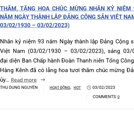
Khoa Hô hấp – Nội tiết – B
đại diện Ban Chấp hành Đoàn Thanh niên Tổng Công ty
Hàng Kênh đã có lẵng hoa tươi thắm chúc mừng Đảng
Khoa Cơ xương khớp – Thận
ủy…
Read more
Khoa Tiêu hóa
THU DUNG NGUYỄN
,
03/02/2023
HOẠT ĐỘNG
HOT
COMMENTS:
0
Khoa Ung Bướu
Khoa Thần kinh – Đột quỵ
Khoa Thận nhân tạo