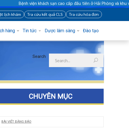
Bệnh viện khách sạn cao cấp đầu tiên ở Hải Phòng và khu vự
88
Đặt lịch khám
Tra cứu kết quả CLS
Tra cứu hóa đơn
Khách hàng
Tin tức
Dược lâm sàng
Đào tạo
Search
CHUYÊN MỤC
BÀI VIẾT ĐĂNG BÁO