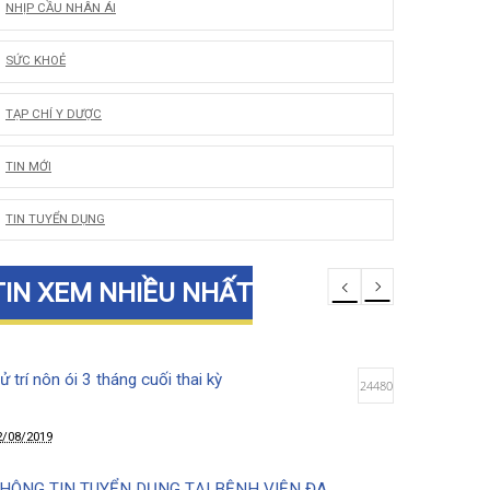
LỜI CẢM ƠN
NHỊP CẦU NHÂN ÁI
SỨC KHOẺ
TẠP CHÍ Y DƯỢC
TIN MỚI
TIN TUYỂN DỤNG
TIN XEM NHIỀU NHẤT
Xử trí nôn ói 3 tháng cuối thai kỳ
24480