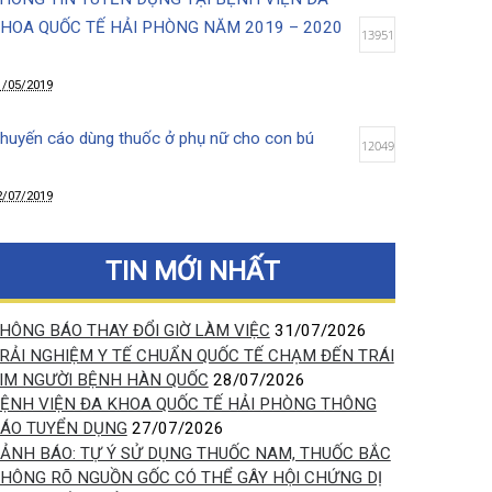
12/08/2019
THÔNG TIN TUYỂN DỤNG TẠI BỆNH VIỆN ĐA
KHOA QUỐC TẾ HẢI PHÒNG NĂM 2019 – 2020
13951
31/05/2019
Khuyến cáo dùng thuốc ở phụ nữ cho con bú
12049
12/07/2019
Lợi ích tuyệt vời của việc da kề da sau sinh
10041
TIN MỚI NHẤT
14/03/2020
THÔNG BÁO THAY ĐỔI GIỜ LÀM VIỆC
31/07/2026
TRẢI NGHIỆM Y TẾ CHUẨN QUỐC TẾ CHẠM ĐẾN TRÁI
Chọc hút tế bào khối u kết hợp siêu âm (FNA)-
TIM NGƯỜI BỆNH HÀN QUỐC
28/07/2026
phương pháp xác định chính xác bản chất khối u