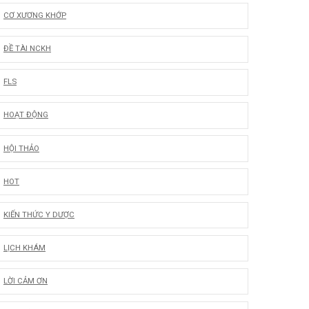
CƠ XƯƠNG KHỚP
ĐỀ TÀI NCKH
FLS
HOẠT ĐỘNG
HỘI THẢO
HOT
KIẾN THỨC Y DƯỢC
LỊCH KHÁM