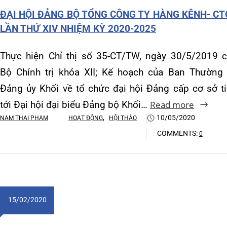
Khoa Hô hấp – Nội tiết – B
tới Đại hội đại biểu Đảng bộ Khối…
Read more
bộ 
,
10/05/2020
Rea
NAM THAI PHAM
HOẠT ĐỘNG
HỘI THẢO
Khoa Cơ xương khớp – Thận
NAM 
COMMENTS:
0
Khoa Tiêu hóa
Khoa Ung Bướu
Khoa Thần kinh – Đột quỵ
28
15/02/2020
Khoa Thận nhân tạo