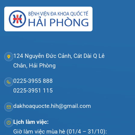
Tra cứu hóa đơn
Giới thiệu
Lịch khám
Hướng dẫn khám
Văn bản pháp quy
Video
Tin tức
Liên hệ