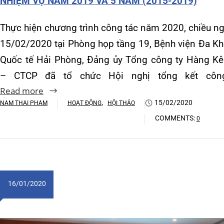
16/01/2020
LỄ KẾT NẠP ĐẢNG VIÊN MỚI CHI BỘ 4, ĐẢNG BỘ
BỆNH VIỆN ĐA KHOA QUỐC TẾ HẢI PHÒNG
Trong khí thế thi đua sôi nổi chào mừng kỉ niệm 05