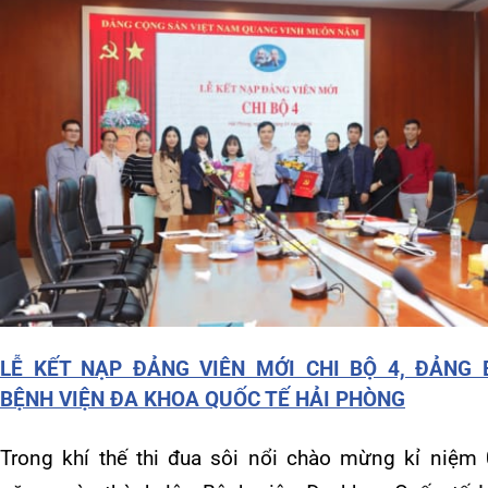
năm ngày thành lập Bệnh viện Đa khoa Quốc tế Hải
Phòng, chiều 14/01/2020 vừa qua, được sự nhất trí
của Đảng ủy Bệnh viện Đa khoa Quốc tế Hải Phòng,…
Read more
,
16/01/2020
NAM THAI PHAM
HOẠT ĐỘNG
HỘI THẢO
COMMENTS:
0