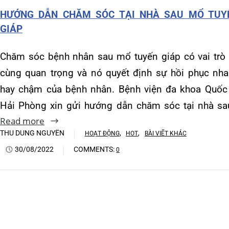
Khoa Hô hấp – Nội tiết – B
Hải Phòng xin gửi hướng dẫn chăm sóc tại nhà sau…
Read more
Khoa Cơ xương khớp – Thận
THU DUNG NGUYỄN
,
,
HOẠT ĐỘNG
HOT
BÀI VIẾT KHÁC
Khoa Tiêu hóa
30/08/2022
COMMENTS:
0
Khoa Ung Bướu
Khoa Thần kinh – Đột quỵ
Khoa Thận nhân tạo