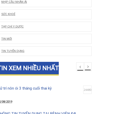
LỜI CẢM ƠN
NHỊP CẦU NHÂN ÁI
SỨC KHOẺ
TẠP CHÍ Y DƯỢC
TIN MỚI
TIN TUYỂN DỤNG
TIN XEM NHIỀU NHẤT
Xử trí nôn ói 3 tháng cuối thai kỳ
24480