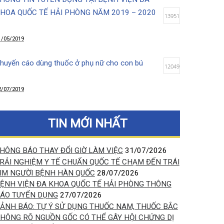
12/08/2019
THÔNG TIN TUYỂN DỤNG TẠI BỆNH VIỆN ĐA
KHOA QUỐC TẾ HẢI PHÒNG NĂM 2019 – 2020
13951
31/05/2019
Khuyến cáo dùng thuốc ở phụ nữ cho con bú
12049
12/07/2019
Lợi ích tuyệt vời của việc da kề da sau sinh
10041
TIN MỚI NHẤT
14/03/2020
THÔNG BÁO THAY ĐỔI GIỜ LÀM VIỆC
31/07/2026
TRẢI NGHIỆM Y TẾ CHUẨN QUỐC TẾ CHẠM ĐẾN TRÁI
Chọc hút tế bào khối u kết hợp siêu âm (FNA)-
TIM NGƯỜI BỆNH HÀN QUỐC
28/07/2026
phương pháp xác định chính xác bản chất khối u