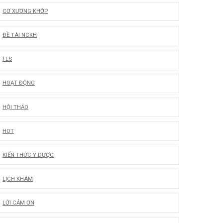
CƠ XƯƠNG KHỚP
ĐỀ TÀI NCKH
FLS
HOẠT ĐỘNG
HỘI THẢO
HOT
KIẾN THỨC Y DƯỢC
LỊCH KHÁM