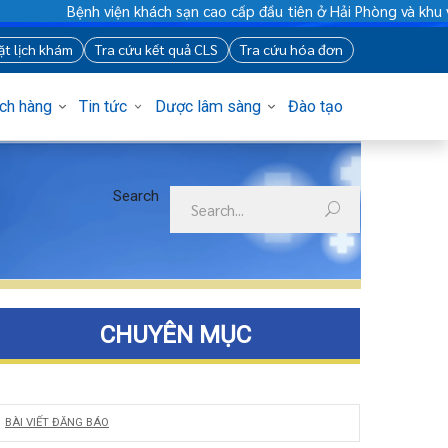
Bệnh viện khách sạn cao cấp đầu tiên ở Hải Phòng và khu vự
88
Đặt lịch khám
Tra cứu kết quả CLS
Tra cứu hóa đơn
Khách hàng
Tin tức
Dược lâm sàng
Đào tạo
Search
CHUYÊN MỤC
BÀI VIẾT ĐĂNG BÁO