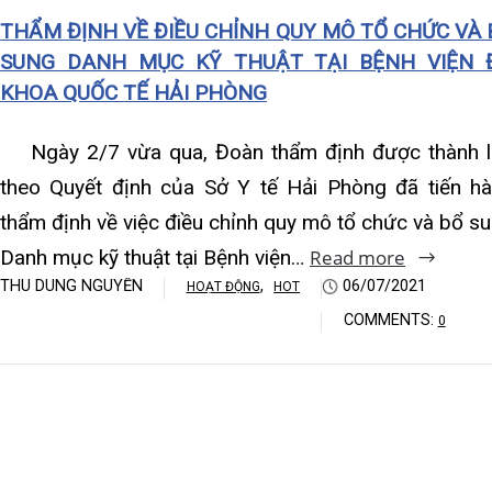
Khoa Hô hấp – Nội tiết – B
thẩm định về việc điều chỉnh quy mô tổ chức và bổ sung
Danh mục kỹ thuật tại Bệnh viện…
Read more
Khoa Cơ xương khớp – Thận
THU DUNG NGUYỄN
,
06/07/2021
HOẠT ĐỘNG
HOT
Khoa Tiêu hóa
COMMENTS:
0
Khoa Ung Bướu
Khoa Thần kinh – Đột quỵ
Khoa Thận nhân tạo