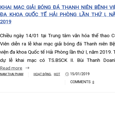
Khoa Hô hấp – Nội tiết – B
viện đa khoa Quốc tế Hải Phòng lần thứ I, năm 2019. Tới
dự lễ khai mạc có TS.BSCK II. Bùi Thanh Doanh…
Khoa Cơ xương khớp – Thận
Read more
Khoa Tiêu hóa
,
15/01/2019
NAM THAI PHAM
HOẠT ĐỘNG
HOT
COMMENTS:
0
Khoa Ung Bướu
Khoa Thần kinh – Đột quỵ
Khoa Thận nhân tạo