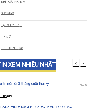
LỜI CẢM ƠN
…
NHỊP CẦU NHÂN ÁI
SỨC KHOẺ
TẠP CHÍ Y DƯỢC
TIN MỚI
TIN TUYỂN DỤNG
TIN XEM NHIỀU NHẤT
Xử trí nôn ói 3 tháng cuối thai kỳ
24480