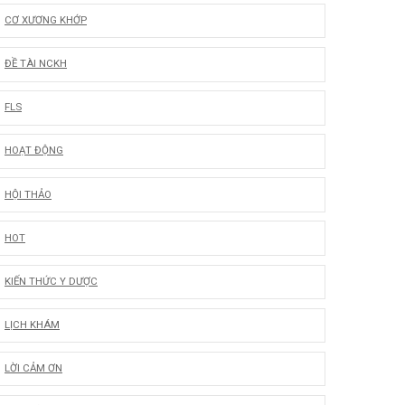
CƠ XƯƠNG KHỚP
ĐỀ TÀI NCKH
FLS
HOẠT ĐỘNG
HỘI THẢO
HOT
Ế
KIẾN THỨC Y DƯỢC
c
LỊCH KHÁM
4
h