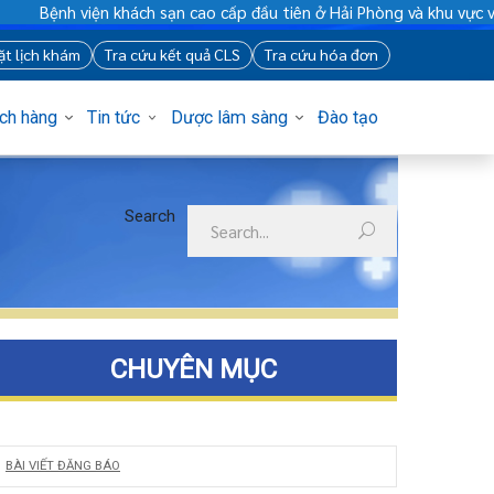
Bệnh viện khách sạn cao cấp đầu tiên ở Hải Phòng và khu vực vù
88
Đặt lịch khám
Tra cứu kết quả CLS
Tra cứu hóa đơn
Khách hàng
Tin tức
Dược lâm sàng
Đào tạo
Search
CHUYÊN MỤC
BÀI VIẾT ĐĂNG BÁO