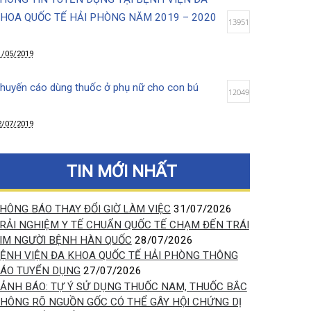
12/08/2019
THÔNG TIN TUYỂN DỤNG TẠI BỆNH VIỆN ĐA
KHOA QUỐC TẾ HẢI PHÒNG NĂM 2019 – 2020
13951
31/05/2019
Khuyến cáo dùng thuốc ở phụ nữ cho con bú
12049
12/07/2019
Lợi ích tuyệt vời của việc da kề da sau sinh
10041
TIN MỚI NHẤT
14/03/2020
THÔNG BÁO THAY ĐỔI GIỜ LÀM VIỆC
31/07/2026
TRẢI NGHIỆM Y TẾ CHUẨN QUỐC TẾ CHẠM ĐẾN TRÁI
Chọc hút tế bào khối u kết hợp siêu âm (FNA)-
TIM NGƯỜI BỆNH HÀN QUỐC
28/07/2026
phương pháp xác định chính xác bản chất khối u