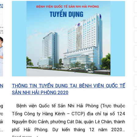
diện
iện
âm sàng
ọng
c
đài 0225-3955 888
i sức
BHYT
i
ệm
m
khám
óc khách hàng
p cứu – Hồi sức tích cực
i bệnh
ết quả xét nghiệm
g hợp
UYỂN
THÔNG TIN TUYỂN DỤNG TẠI BỆNH VIỆN QUỐC T
SẢN NHI HẢI PHÒNG 2020
n Tiết Niệu Nam học
óa đơn
 Tổng
Bệnh viện Quốc tế Sản Nhi Hải Phòng (Trực thuộ
n thương chỉnh hình
n Đức
Tổng Công ty Hàng Kênh – CTCP) địa chỉ tại số 12
chức năng
ố Hải
Nguyễn Đức Cảnh, phường Cát Dài, quận Lê Chân, thàn