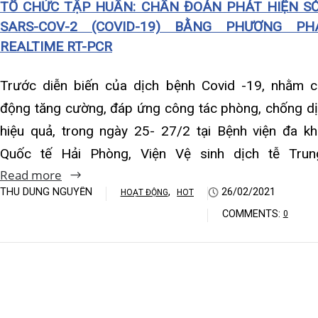
hiệu quả, trong ngày 25- 27/2 tại Bệnh viện đa khoa
Khoa Hô hấp – Nội tiết – B
Quốc tế Hải Phòng, Viện Vệ sinh dịch tễ Trung…
Khoa Cơ xương khớp – Thận
Read more
THU DUNG NGUYỄN
,
26/02/2021
HOẠT ĐỘNG
HOT
Khoa Tiêu hóa
COMMENTS:
0
Khoa Ung Bướu
Khoa Thần kinh – Đột quỵ
Khoa Thận nhân tạo