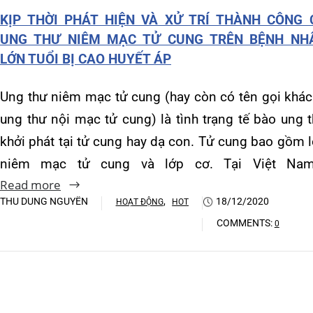
Khoa Hô hấp – Nội tiết – B
khởi phát tại tử cung hay dạ con. Tử cung bao gồm lớp
niêm mạc tử cung và lớp cơ. Tại Việt Nam,…
Khoa Cơ xương khớp – Thận
Read more
Khoa Tiêu hóa
THU DUNG NGUYỄN
,
18/12/2020
HOẠT ĐỘNG
HOT
COMMENTS:
0
Khoa Ung Bướu
Khoa Thần kinh – Đột quỵ
Khoa Thận nhân tạo