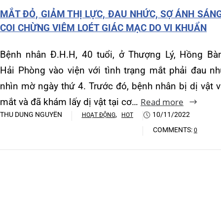
Khoa Hô hấp – Nội tiết – B
mắt và đã khám lấy dị vật tại cơ…
Read more
THU DUNG NGUYỄN
,
10/11/2022
HOẠT ĐỘNG
HOT
Khoa Cơ xương khớp – Thận
COMMENTS:
0
Khoa Tiêu hóa
Khoa Ung Bướu
Khoa Thần kinh – Đột quỵ
Khoa Thận nhân tạo