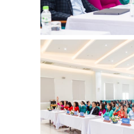
Khoa Tim mạch
Khoa Hô hấp – N
Khoa Cơ xương k
Khoa Tiêu hóa
Khoa Ung Bướu
Khoa Thần kinh
Khoa Thận nhân