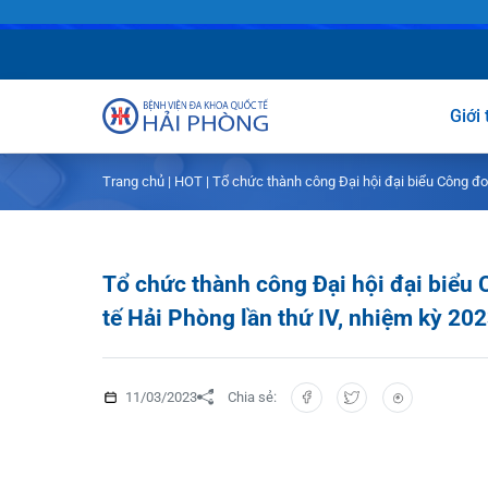
G
Trang chủ
|
HOT
|
Tổ chức thành công Đại hội đại biểu Côn
Giới thiệu
Dịch vụ
Giới thiệu chun
Tổ chức thành công Đại hội đại bi
Chuyên gia
Sơ đồ tổng thể
Khám sức khỏe
tế Hải Phòng lần thứ IV, nhiệm kỳ 
Chuyên khoa
Sơ đồ khoa ph
Dịch vụ tiêm c
FLS
Giờ làm việc
Bảo lãnh viện p
Khoa Khám bện
11/03/2023
Chia sẻ:
Khách hàng
Lịch khám bác 
Chạy thận nhân
Khoa Chẩn đoán
Tin tức
Văn bản pháp q
Lấy mẫu xét ngh
Khoa Răng Hàm
Lịch khám