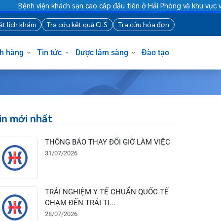
h viện khách sạn cao cấp đầu tiên ở Hải Phòng và khu vực vùng 
88
Đặt lịch khám
Tra cứu kết quả CLS
Tra cứu hóa đơn
Khách hàng
Tin tức
Dược lâm sàng
Đào tạo
8
Tin mới nhất
THÔNG BÁO THAY ĐỔI GIỜ LÀM VIỆC
31/07/2026
TRẢI NGHIỆM Y TẾ CHUẨN QUỐC TẾ
CHẠM ĐẾN TRÁI TI...