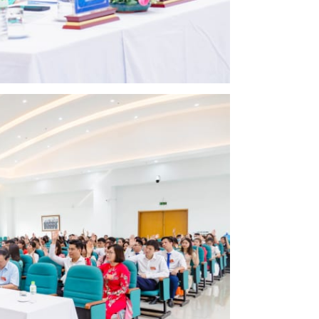
ội tiết – Bệnh nhiệt đới
hớp – Thận tiết niệu – Dị ứng miễn dịch
 – Đột quỵ
 tạo