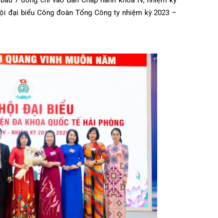
i đã bầu 7 đồng chí vào Ban Chấp hành khoá IV, nhiệm kỳ
Đại hội đại biểu Công đoàn Tổng Công ty nhiệm kỳ 2023 –