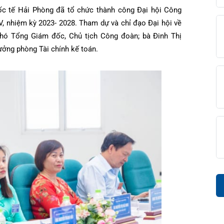
 quốc tế Hải Phòng đã tổ chức thành công Đại hội Công
diện
iện
âm sàng
ứ IV, nhiệm kỳ 2023- 2028. Tham dự và chỉ đạo Đại hội về
 – Phó Tổng Giám đốc, Chủ tịch Công đoàn; bà Đinh Thị
ọng
c
 Trưởng phòng Tài chính kế toán.
đài 0225-3955 888
i sức
BHYT
i
ệm
ám
khám
óc khách hàng
ấp cứu – Hồi sức tích cực
i bệnh
ết quả xét nghiệm
g hợp
n Tiết Niệu Nam học
óa đơn
n thương chỉnh hình
chức năng