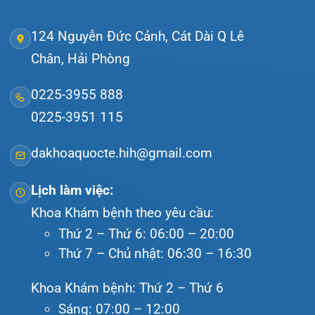
Tra cứu hóa đơn
Giới thiệu
Lịch khám
Hướng dẫn khám
Văn bản pháp quy
Video
Tin tức
Liên hệ