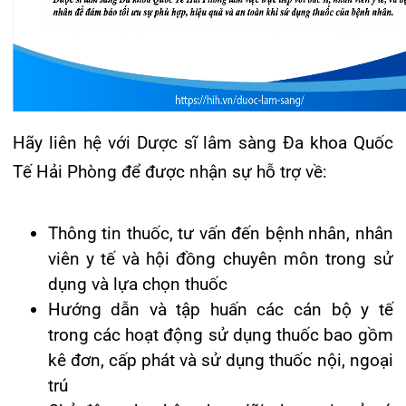
viên y tế và hội đồng chuyên môn trong sử
dụng và lựa chọn thuốc
Hướng dẫn và tập huấn các cán bộ y tế
trong các hoạt động sử dụng thuốc bao gồm
kê đơn, cấp phát và sử dụng thuốc nội, ngoại
trú
Chủ động thu thập, theo dõi, tham gia xử trí,
cảnh báo và báo cáo ADR
Hội chẩn sử dụng thuốc tại các khoa phòng.
Tư vấn hiệu chỉnh liều thuốc kháng sinh theo
kết quả nồng độ thuốc trong máu (TDM).
Nghiên cứu thuốc trên lâm sàng: tư vấn thiết
kế nghiên cứu, phân tích và phiên giải kết
quả
Dược sĩ lâm sàng Đa khoa Quốc Tế Hải Phòng làm
việc trực tiếp với bác sĩ, nhân viên y tế, và bệnh
nhân để đảm bảo tối ưu sự phù hợp, hiệu quả và