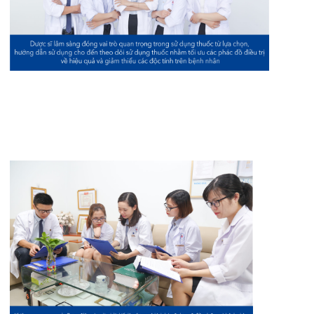
Tin mới nhất
THÔNG BÁO THAY ĐỔI GIỜ LÀM
VIỆC
31/07/2026
TRẢI NGHIỆM Y TẾ CHUẨN QUỐC
TẾ CHẠM ĐẾN TRÁI TI...
28/07/2026