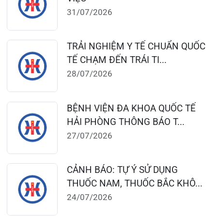
124 Nguyễn Đức Cảnh, Cát Dài Q Lê
Chân, Hải Phòng
0225-3955 888
0225-3951 115
dakhoaquocte.hih@gmail.com
Lịch làm việc:
Khoa Khám bệnh theo yêu cầu:
Thứ 2 – Thứ 6: 06:00 – 20:00