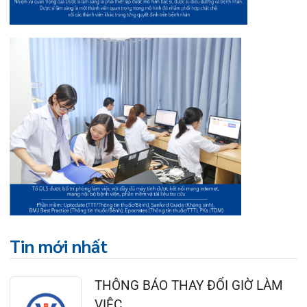
BỆNH VIỆN ĐA KHOA QUỐC TẾ
HẢI PHÒNG THÔNG BÁO T...
27/07/2026
CẢNH BÁO: TỰ Ý SỬ DỤNG
THUỐC NAM, THUỐC BẮC KHÔ...
24/07/2026
TỔNG QUAN VỀ BỆNH LÝ THOÁI
HÓA KHỚP VÀ CƠ SỞ SI...
23/07/2026
Đặt lịch khám