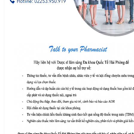
Khoa Hô hấp – Nội tiết – Bệnh nhiệt đới
Khoa Cơ xương khớp – Thận tiết niệu – Dị ứng miễn
dịch
Khoa Tiêu hóa
Khoa Ung Bướu
Khoa Thần kinh – Đột quỵ
Khoa Thận nhân tạo
Hãy liên hệ với Dược sĩ lâm sàng Đa khoa Quốc
Tế Hải Phòng để được nhận sự hỗ trợ về:
Thông tin thuốc, tư vấn đến bệnh nhân, nhân