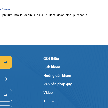
m diam, pretium mollis dapibus risus. Nullam dolor nibh pulvinar at
et.
Muscle fitness
m diam, pretium mollis dapibus risus. Nullam dolor nibh pulvinar at
et.
Giới thiệu
Lịch khám
Hướng dẫn khám
Văn bản pháp quy