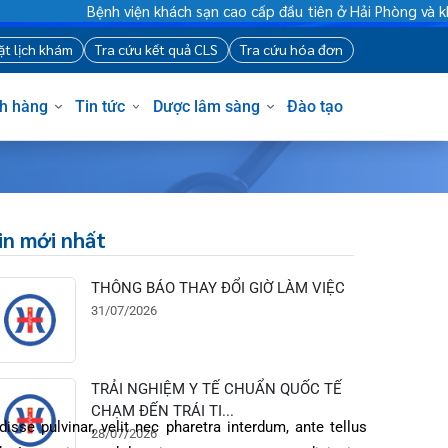
Bệnh viện khách sạn cao cấp đầu tiên ở Hải Phòng
88
Đặt lịch khám
Tra cứu kết quả CLS
Tra cứu hóa đơn
Khách hàng
Tin tức
Dược lâm sàng
Đào tạo
Tin mới nhất
THÔNG BÁO THAY ĐỔI GIỜ LÀM VIỆC
31/07/2026
TRẢI NGHIỆM Y TẾ CHUẨN QUỐC TẾ
CHẠM ĐẾN TRÁI TI...