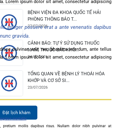
uspendisse pulvinar, velit nec pharetra interdum, ante tellus
28/07/2026
i malesuada. Lorem ipsum dolor sit amet, consectetur adipiscing
BỆNH VIỆN ĐA KHOA QUỐC TẾ HẢI
PHÒNG THÔNG BÁO T...
27/07/2026
 ut id elit. Integer posuere erat a ante venenatis dapibus
que nec nunc gravida.
CẢNH BÁO: TỰ Ý SỬ DỤNG THUỐC
uspendisse pulvinar, velit nec pharetra interdum, ante tellus
NAM, THUỐC BẮC KHÔ...
i malesuada. Lorem ipsum dolor sit amet, consectetur adipiscing
24/07/2026
TỔNG QUAN VỀ BỆNH LÝ THOÁI HÓA
KHỚP VÀ CƠ SỞ SI...
23/07/2026
Đặt lịch khám
Consumption mortality