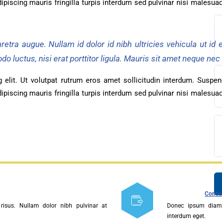
ng elit. Ut volutpat rutrum eros amet sollicitudin interdum. S
ris adipiscing mauris fringilla turpis interdum sed pulvinar nis
diện
iện
âm sàng
ọng
c
 pharetra augue. Nullam id dolor id nibh ultricies vehicula
đài 0225-3955 888
mmodo luctus, nisi erat porttitor ligula. Mauris sit amet ne
i sức
BHYT
i
ệm
ám
ng elit. Ut volutpat rutrum eros amet sollicitudin interdum. S
khám
ris adipiscing mauris fringilla turpis interdum sed pulvinar nis
óc khách hàng
ấp cứu – Hồi sức tích cực
i bệnh
ết quả xét nghiệm
g hợp
n Tiết Niệu Nam học
óa đơn
n thương chỉnh hình
chức năng