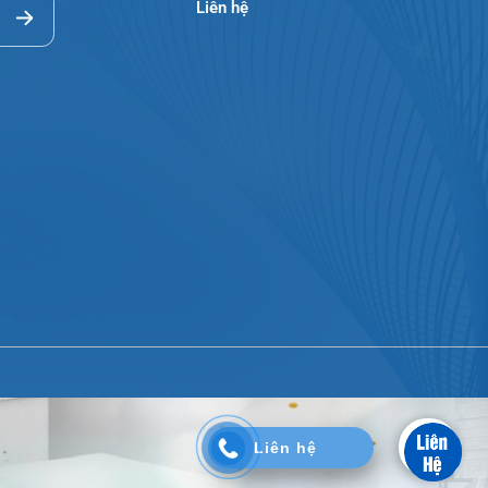
Video
Tin tức
Liên hệ
d