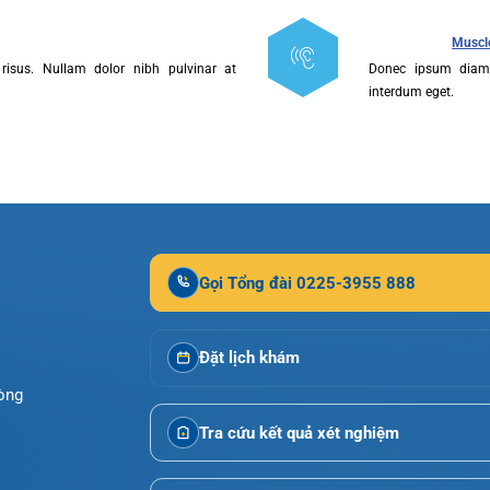
us risus. Nullam dolor nibh pulvinar at
Donec ipsu
interdum eg
ội tiết – Bệnh nhiệt đới
hớp – Thận tiết niệu – Dị ứng miễn dịch
us risus. Nullam dolor nibh pulvinar at
Donec ipsu
interdum eg
 – Đột quỵ
 tạo
Gọi Tổng đài 0225-3955 888
Đặt lịch khám
i Phòng