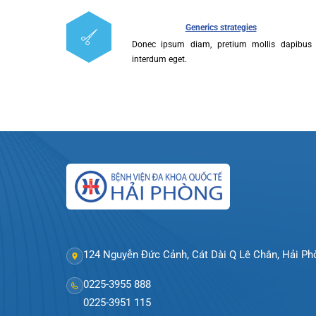
Donec ipsum diam, pretium mollis dapib
Khoa Tim mạch
interdum eget.
Khoa Hô hấp – N
Generics strategies
Khoa Cơ xương k
Donec ipsum diam, pretium mollis dapib
interdum eget.
Khoa Tiêu hóa
Khoa Ung Bướu
Khoa Thần kinh
Khoa Thận nhân
124 Nguyễn Đức Cảnh, Cát Dài Q Lê Chân, Hả