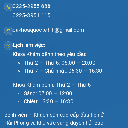
bộ, quy mô 500 giường bệnh nội trú.
Gọi Tổng đài 0225-3955 888
Đặt lịch khám
Tra cứu kết quả xét nghiệm
Tra cứu hóa đơn