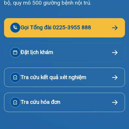
Giới thiệu
Lịch khám
Hướng dẫn khám
Văn bản pháp quy
Video
Tin tức
Liên hệ
© Bệnh viện đa khoa Quốc tế Hải Phòng - HIH. All rights
reserved