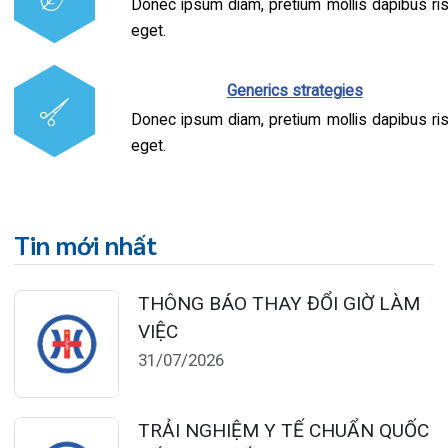
Khoa Hô hấp – Nội tiết – 
Khoa Cơ xương khớp – Thậ
Tin mới nhất
Khoa Tiêu hóa
THÔNG BÁO THAY ĐỔI GIỜ LÀM
VIỆC
Khoa Ung Bướu
31/07/2026
Khoa Thần kinh – Đột quỵ
Khoa Thận nhân tạo
TRẢI NGHIỆM Y TẾ CHUẨN QUỐC
TẾ CHẠM ĐẾN TRÁI TI...
28/07/2026
BỆNH VIỆN ĐA KHOA QUỐC TẾ
HẢI PHÒNG THÔNG BÁO T...
27/07/2026
CẢNH BÁO: TỰ Ý SỬ DỤNG
THUỐC NAM, THUỐC BẮC KHÔ...