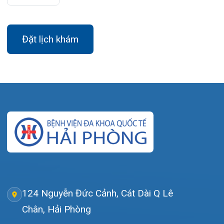
124 Nguyễn Đức Cảnh, Cát Dài Q Lê
Chân, Hải Phòng
0225-3955 888
0225-3951 115
dakhoaquocte.hih@gmail.com
Lịch làm việc:
Khoa Khám bệnh theo yêu cầu:
Thứ 2 – Thứ 6: 06:00 – 20:00
Thứ 7 – Chủ nhật: 06:30 – 16:30
Khoa Khám bệnh: Thứ 2 – Thứ 6
Sáng: 07:00 – 12:00
Chiều: 13:30 – 16:30
Bệnh viện – Khách sạn cao cấp đầu tiên ở
Hải Phòng và khu vực vùng duyên hải Bắc