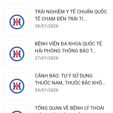
CẢNH BÁO: TỰ Ý SỬ DỤNG
THUỐC NAM, THUỐC BẮC KHÔ...
24/07/2026
TỔNG QUAN VỀ BỆNH LÝ THOÁI
HÓA KHỚP VÀ CƠ SỞ SI...
23/07/2026
Đặt lịch khám