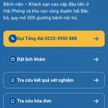
Giới thiệu
Lịch khám
Hướng dẫn khám
Văn bản pháp quy
Video
Tin tức
Liên hệ
© Bệnh viện đa khoa Quốc tế Hải Phòng - HIH. All
rights reserved