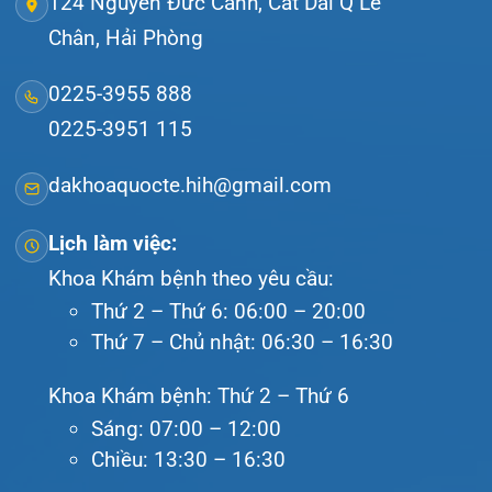
Bệnh viện – Khách sạn cao cấp đầu tiên ở
Hải Phòng và khu vực vùng duyên hải Bắc
bộ, quy mô 500 giường bệnh nội trú.
Gọi Tổng đài 0225-3955 888
Đặt lịch khám
Tra cứu kết quả xét nghiệm
Tra cứu hóa đơn