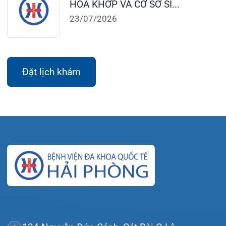
124 Nguyễn Đức Cảnh, Cát Dài Q Lê
Chân, Hải Phòng
0225-3955 888
0225-3951 115
dakhoaquocte.hih@gmail.com
Lịch làm việc:
Khoa Khám bệnh theo yêu cầu:
Thứ 2 – Thứ 6: 06:00 – 20:00
Thứ 7 – Chủ nhật: 06:30 – 16:30
Khoa Khám bệnh: Thứ 2 – Thứ 6
Sáng: 07:00 – 12:00
Chiều: 13:30 – 16:30