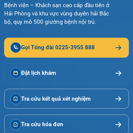
Giới thiệu
Lịch khám
Hướng dẫn khám
Văn bản pháp quy
Video
Tin tức
Liên hệ
© Bệnh viện đa khoa Quốc tế Hải Phòng - HIH. All
rights reserved