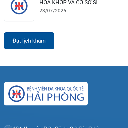
124 Nguyễn Đức Cảnh, Cát Dài Q Lê
Chân, Hải Phòng
0225-3955 888
0225-3951 115
dakhoaquocte.hih@gmail.com
Lịch làm việc:
Khoa Khám bệnh theo yêu cầu:
Thứ 2 – Thứ 6: 06:00 – 20:00
Thứ 7 – Chủ nhật: 06:30 – 16:30
Khoa Khám bệnh: Thứ 2 – Thứ 6
Sáng: 07:00 – 12:00
Chiều: 13:30 – 16:30