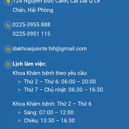
Bệnh viện – Khách sạn cao cấp đầu tiên ở
Hải Phòng và khu vực vùng duyên hải Bắc
bộ, quy mô 500 giường bệnh nội trú.
Gọi Tổng đài 0225-3955 888
Đặt lịch khám
Tra cứu kết quả xét nghiệm
Tra cứu hóa đơn