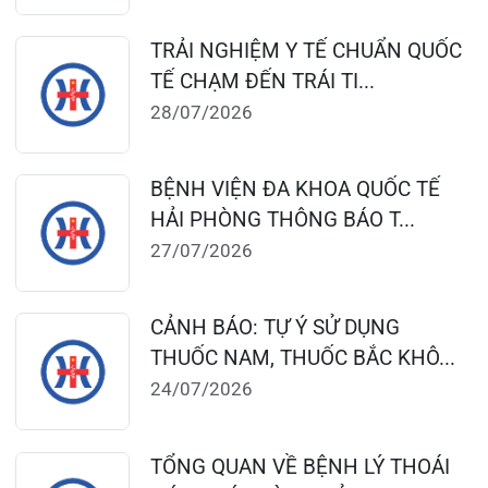
CẢNH BÁO: TỰ Ý SỬ DỤNG
THUỐC NAM, THUỐC BẮC KHÔ...
24/07/2026
TỔNG QUAN VỀ BỆNH LÝ THOÁI
HÓA KHỚP VÀ CƠ SỞ SI...
23/07/2026
Đặt lịch khám