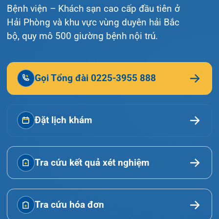
Giới thiệu
Lịch khám
Hướng dẫn khám
Văn bản pháp quy
Video
Tin tức
Liên hệ
© Bệnh viện đa khoa Quốc tế Hải Phòng - HIH. All
rights reserved