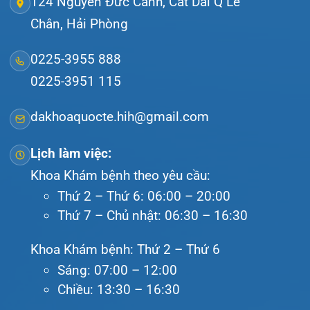
Bệnh viện – Khách sạn cao cấp đầu tiên ở
Hải Phòng và khu vực vùng duyên hải Bắc
bộ, quy mô 500 giường bệnh nội trú.
Gọi Tổng đài 0225-3955 888
Đặt lịch khám
Tra cứu kết quả xét nghiệm
Tra cứu hóa đơn