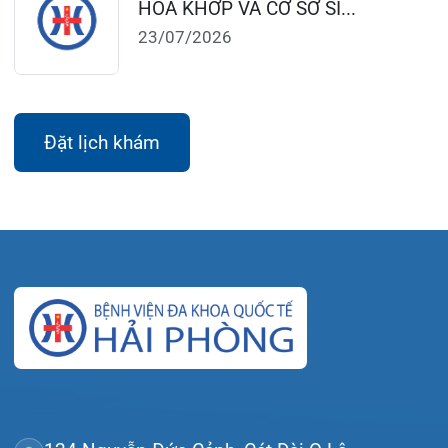
124 Nguyễn Đức Cảnh, Cát Dài Q Lê
Chân, Hải Phòng
0225-3955 888
0225-3951 115
dakhoaquocte.hih@gmail.com
Lịch làm việc:
Khoa Khám bệnh theo yêu cầu:
Thứ 2 – Thứ 6: 06:00 – 20:00
Thứ 7 – Chủ nhật: 06:30 – 16:30
Khoa Khám bệnh: Thứ 2 – Thứ 6
Sáng: 07:00 – 12:00
Chiều: 13:30 – 16:30