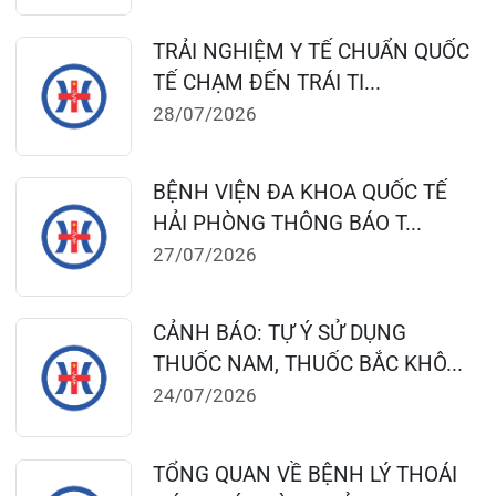
CẢNH BÁO: TỰ Ý SỬ DỤNG
THUỐC NAM, THUỐC BẮC KHÔ...
24/07/2026
TỔNG QUAN VỀ BỆNH LÝ THOÁI
HÓA KHỚP VÀ CƠ SỞ SI...
23/07/2026
Đặt lịch khám