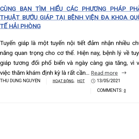
Khoa Hô hấp – Nội tiết – B
giáp tương đối phổ biến và ngày càng gia tăng, vì vậy
việc thăm khám định kỳ là rất cần…
Read more
Khoa Cơ xương khớp – Thận
THU DUNG NGUYỄN
,
13/05/2021
HOẠT ĐỘNG
HOT
Khoa Tiêu hóa
COMMENTS:
0
Khoa Ung Bướu
Khoa Thần kinh – Đột quỵ
Khoa Thận nhân tạo