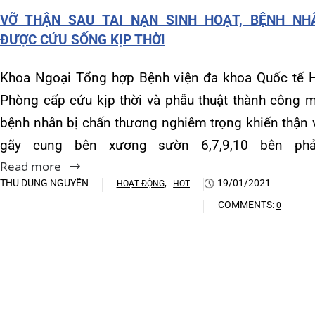
Khoa Hô hấp – Nội tiết – B
gãy cung bên xương sườn 6,7,9,10 bên phải…
Read more
Khoa Cơ xương khớp – Thận
THU DUNG NGUYỄN
,
19/01/2021
HOẠT ĐỘNG
HOT
Khoa Tiêu hóa
COMMENTS:
0
Khoa Ung Bướu
Khoa Thần kinh – Đột quỵ
Khoa Thận nhân tạo