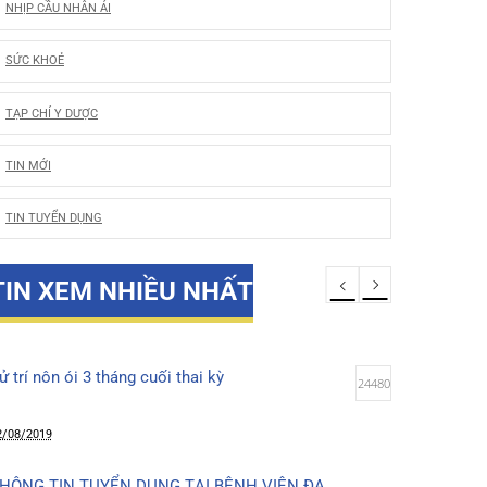
LỜI CẢM ƠN
NHỊP CẦU NHÂN ÁI
SỨC KHOẺ
TẠP CHÍ Y DƯỢC
TIN MỚI
TIN TUYỂN DỤNG
TIN XEM NHIỀU NHẤT
Xử trí nôn ói 3 tháng cuối thai kỳ
24480