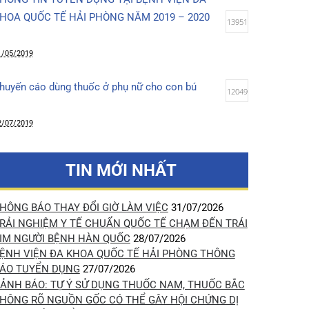
12/08/2019
THÔNG TIN TUYỂN DỤNG TẠI BỆNH VIỆN ĐA
KHOA QUỐC TẾ HẢI PHÒNG NĂM 2019 – 2020
13951
31/05/2019
Khuyến cáo dùng thuốc ở phụ nữ cho con bú
12049
12/07/2019
Lợi ích tuyệt vời của việc da kề da sau sinh
10041
TIN MỚI NHẤT
14/03/2020
THÔNG BÁO THAY ĐỔI GIỜ LÀM VIỆC
31/07/2026
TRẢI NGHIỆM Y TẾ CHUẨN QUỐC TẾ CHẠM ĐẾN TRÁI
Chọc hút tế bào khối u kết hợp siêu âm (FNA)-
TIM NGƯỜI BỆNH HÀN QUỐC
28/07/2026
phương pháp xác định chính xác bản chất khối u