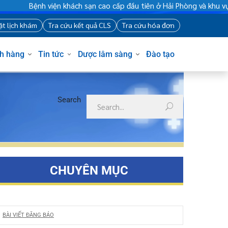
Bệnh viện khách sạn cao cấp đầu tiên ở Hải Phòng và khu vực
88
Đặt lịch khám
Tra cứu kết quả CLS
Tra cứu hóa đơn
Khách hàng
Tin tức
Dược lâm sàng
Đào tạo
Search
CHUYÊN MỤC
BÀI VIẾT ĐĂNG BÁO