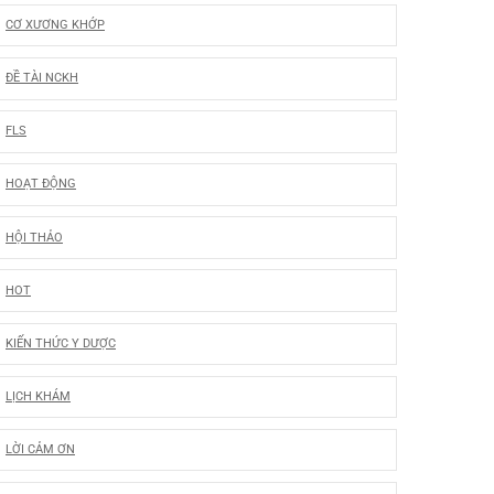
CƠ XƯƠNG KHỚP
ĐỀ TÀI NCKH
FLS
HOẠT ĐỘNG
HỘI THẢO
HOT
KIẾN THỨC Y DƯỢC
LỊCH KHÁM