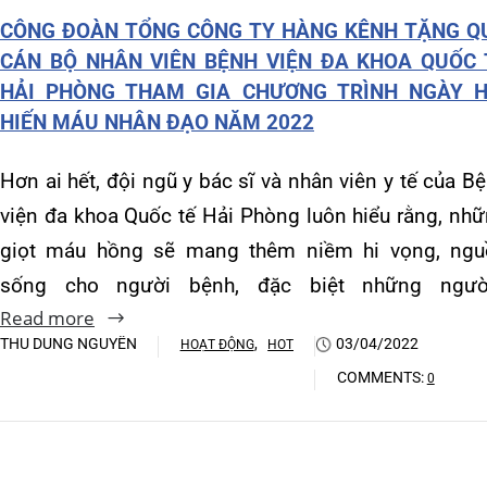
Khoa Hô hấp – Nội tiết – B
viện đa khoa Quốc tế Hải Phòng luôn hiểu rằng, những
giọt máu hồng sẽ mang thêm niềm hi vọng, nguồn
Khoa Cơ xương khớp – Thận
sống cho người bệnh, đặc biệt những người…
Khoa Tiêu hóa
Read more
THU DUNG NGUYỄN
,
03/04/2022
HOẠT ĐỘNG
HOT
Khoa Ung Bướu
COMMENTS:
0
Khoa Thần kinh – Đột quỵ
Khoa Thận nhân tạo