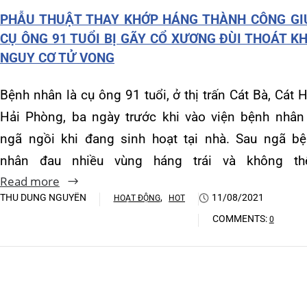
Khoa Hô hấp – Nội tiết – B
ngã ngồi khi đang sinh hoạt tại nhà. Sau ngã bệnh
nhân đau nhiều vùng háng trái và không thể…
Khoa Cơ xương khớp – Thận
Read more
Khoa Tiêu hóa
THU DUNG NGUYỄN
,
11/08/2021
HOẠT ĐỘNG
HOT
COMMENTS:
0
Khoa Ung Bướu
Khoa Thần kinh – Đột quỵ
Khoa Thận nhân tạo