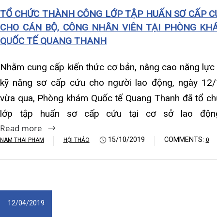
Khoa Hô hấp – Nội tiết – B
vừa qua, Phòng khám Quốc tế Quang Thanh đã tổ chức
Ngà
lớp tập huấn sơ cấp cứu tại cơ sở lao động…
Rea
Khoa Cơ xương khớp – Thận
Read more
NAM 
Khoa Tiêu hóa
15/10/2019
COMMENTS:
NAM THAI PHAM
HỘI THẢO
0
Khoa Ung Bướu
Khoa Thần kinh – Đột quỵ
12/04/2019
Khoa Thận nhân tạo