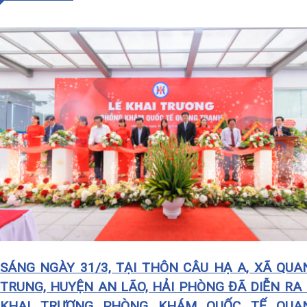
SÁNG NGÀY 31/3, TẠI THÔN CÂU HẠ A, XÃ QUANG
TRUNG, HUYỆN AN LÃO, HẢI PHÒNG ĐÃ DIỄN RA LỄ
KHAI TRƯƠNG PHÒNG KHÁM QUỐC TẾ QUANG
THANH
Phòng khám Quốc tế Quang Thanh thuộc Tổng Công ty
Hàng Kênh -CTCP, là phòng khám vệ tinh của Bệnh viện
đa khoa quốc tế Hải Phòng, có liên hệ chặt chẽ với các
bệnh viện tuyến Trung ương. Sau thời gian thi công…
Read more
,
12/04/2019
NAM THAI PHAM
HOẠT ĐỘNG
HOT
COMMENTS:
0