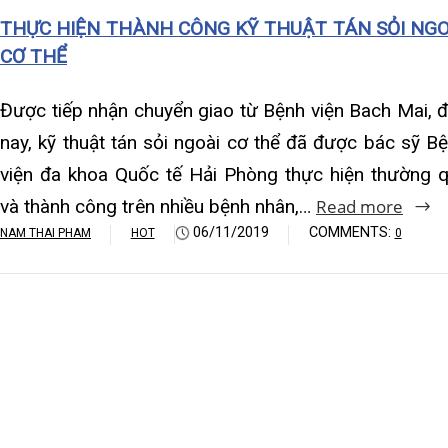
Khoa Hô hấp – Nội tiết – B
và thành công trên nhiều bệnh nhân,…
Read more
gia
06/11/2019
COMMENTS:
NAM THAI PHAM
HOT
0
NAM 
Khoa Cơ xương khớp – Thận
Khoa Tiêu hóa
Khoa Ung Bướu
Khoa Thần kinh – Đột quỵ
Khoa Thận nhân tạo